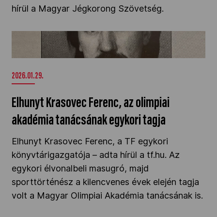
hírül a Magyar Jégkorong Szövetség.
Elhunyt Krasovec Ferenc, az olimpiai akadémia
tanácsának egykori tagja" />
2026.01.29.
Elhunyt Krasovec Ferenc, az olimpiai
akadémia tanácsának egykori tagja
Elhunyt Krasovec Ferenc, a TF egykori
könyvtárigazgatója – adta hírül a tf.hu. Az
egykori élvonalbeli masugró, majd
sporttörténész a kilencvenes évek elején tagja
volt a Magyar Olimpiai Akadémia tanácsának is.