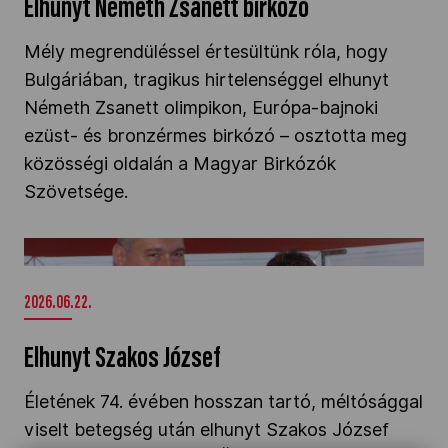
Elhunyt Németh Zsanett birkózó
Mély megrendüléssel értesültünk róla, hogy
Bulgáriában, tragikus hirtelenséggel elhunyt
Németh Zsanett olimpikon, Európa-bajnoki
ezüst- és bronzérmes birkózó – osztotta meg
közösségi oldalán a Magyar Birkózók
Szövetsége.
Elhunyt Szakos József" />
2026.06.22.
Elhunyt Szakos József
Életének 74. évében hosszan tartó, méltósággal
viselt betegség után elhunyt Szakos József