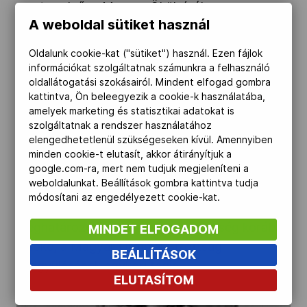
mesteredző, a Magyar Ökölvívók
A weboldal sütiket használ
Szövetségének (MÖSZ) korábbi főtitkára és
szakmai igazgatója, Erdei Zsolt nevelőedzője –
Oldalunk cookie-kat ("sütiket") használ. Ezen fájlok
tájékoztatott honlapján a MÖSZ.
információkat szolgáltatnak számunkra a felhasználó
oldallátogatási szokásairól. Mindent elfogad gombra
kattintva, Ön beleegyezik a cookie-k használatába,
Elhunyt Bretz Gyula, korábbi MOB-tag" />
amelyek marketing és statisztikai adatokat is
szolgáltatnak a rendszer használatához
elengedhetetlenül szükségeseken kívül. Amennyiben
2026.05.22.
minden cookie-t elutasít, akkor átirányítjuk a
google.com-ra, mert nem tudjuk megjeleníteni a
Elhunyt Bretz Gyula, korábbi MOB-tag
weboldalunkat. Beállítások gombra kattintva tudja
módosítani az engedélyezett cookie-kat.
Elhunyt Bretz Gyula, a magyar öttusasport
meghatározó alakja, a hazai szövetség korábbi
MINDET ELFOGADOM
elnöke, a Magyar Olimpiai Bizottság
BEÁLLÍTÁSOK
közgyűlésének egykori tagja.
ELUTASÍTOM
Elhunyt Géra Imre olimpikon kerékpáros" />