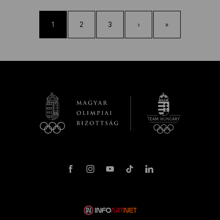
1
2
3
›
»