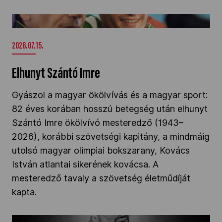
Kettőskarrier-program
Elhunyt Szántó Imre" />
2026.07.15.
NOB
Elhunyt Szántó Imre
Társszervezetek
Gyászol a magyar ökölvívás és a magyar sport:
82 éves korában hosszú betegség után elhunyt
Szántó Imre ökölvívó mesteredző (1943–
OVEP
2026), korábbi szövetségi kapitány, a mindmáig
utolsó magyar olimpiai bokszarany, Kovács
Adatbank
István atlantai sikerének kovácsa. A
mesteredző tavaly a szövetség életműdíját
kapta.
Elhunyt dr. Kator Miklós" />