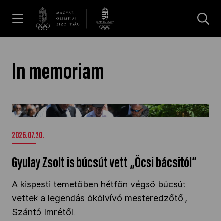
UGRÁS A TARTALOMRA »
Hírek
In memoriam
Galéria
Gyulay Zsolt is búcsút vett „Öcsi bácsitól”" />
Dakar 2026
2026.07.20.
Gyulay Zsolt is búcsút vett „Öcsi bácsitól”
Los Angeles 2028
A kispesti temetőben hétfőn végső búcsút
vettek a legendás ökölvívó mesteredzőtől,
MOB
Szántó Imrétől.