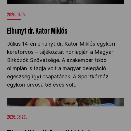
2026.07.15.
Elhunyt dr. Kator Miklós
Július 14-én elhunyt dr. Kator Miklós egykori
keretorvos – tájékoztat honlapján a Magyar
Birkózók Szövetsége. A szakember több
olimpián is tagja volt a magyar delegáció
egészségügyi csapatának. A Sportkórház
egykori orvosa 58 éves volt.
Elhunyt Németh Zsanett birkózó" />
2026.06.23.