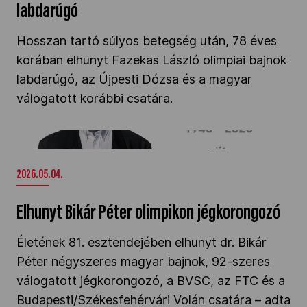
labdarúgó
Hosszan tartó súlyos betegség után, 78 éves
korában elhunyt Fazekas László olimpiai bajnok
labdarúgó, az Újpesti Dózsa és a magyar
válogatott korábbi csatára.
Elhunyt Bikár Péter olimpikon jégkorongozó" />
2026.05.04.
Elhunyt Bikár Péter olimpikon jégkorongozó
Életének 81. esztendejében elhunyt dr. Bikár
Péter négyszeres magyar bajnok, 92-szeres
válogatott jégkorongozó, a BVSC, az FTC és a
Budapesti/Székesfehérvári Volán csatára – adta