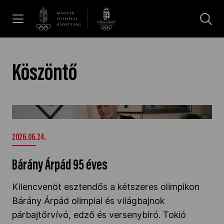
UGRÁS A TARTALOMRA »
Hírek
Köszöntő
Galéria
Bárány Árpád 95 éves" />
Dakar 2026
2026.06.24.
Bárány Árpád 95 éves
Los Angeles 2028
Kilencvenöt esztendős a kétszeres olimpikon
Bárány Árpád
olimpiai és világbajnok
MOB
párbajtőrvívó, edző és versenybíró. Tokió