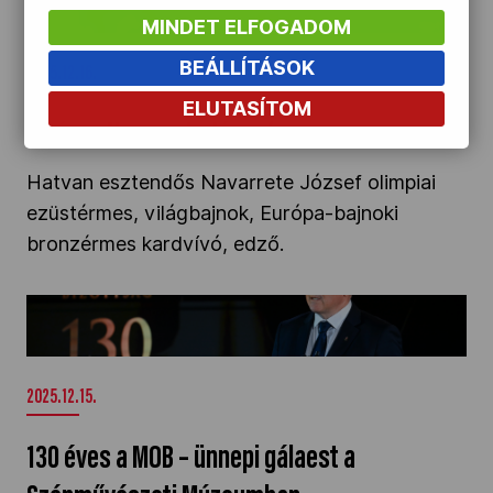
60 éves Navarrete József" />
MINDET ELFOGADOM
BEÁLLÍTÁSOK
2025.12.16.
ELUTASÍTOM
60 éves Navarrete József
Hatvan esztendős Navarrete József olimpiai
ezüstérmes, világbajnok, Európa-bajnoki
bronzérmes kardvívó, edző.
130 éves a MOB – ünnepi gálaest a
Szépművészeti Múzeumban" />
2025.12.15.
130 éves a MOB – ünnepi gálaest a