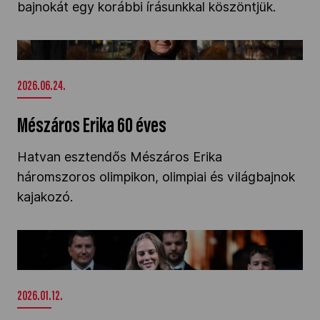
bajnokát egy korábbi írásunkkal köszöntjük.
Kettőskarrier-program
Mészáros Erika 60 éves" />
NOB
2026.06.24.
Mészáros Erika 60 éves
Társszervezetek
Hatvan esztendős Mészáros Erika
háromszoros olimpikon, olimpiai és világbajnok
OVEP
kajakozó.
Adatbank
Márton Luana és Kós Hubert az év sportolója
2025-ben" />
2026.01.12.