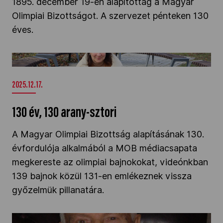
1895. december 19-én alapítottág a Magyar
Olimpiai Bizottságot. A szervezet pénteken 130
éves.
130 év, 130 arany-sztori" />
2025.12.17.
130 év, 130 arany-sztori
A Magyar Olimpiai Bizottság alapításának 130.
évfordulója alkalmából a MOB médiacsapata
megkereste az olimpiai bajnokokat, videónkban
139 bajnok közül 131-en emlékeznek vissza
győzelmük pillanatára.
100 éves a magyar kajak-kenu sikerkovácsa,