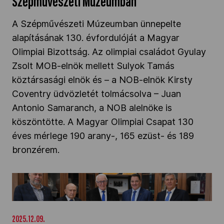
Szépművészeti Múzeumban
A Szépművészeti Múzeumban ünnepelte
alapításának 130. évfordulóját a Magyar
Olimpiai Bizottság. Az olimpiai családot Gyulay
Zsolt MOB-elnök mellett Sulyok Tamás
köztársasági elnök és – a NOB-elnök Kirsty
Coventry üdvözletét tolmácsolva – Juan
Antonio Samaranch, a NOB alelnöke is
köszöntötte. A Magyar Olimpiai Csapat 130
éves mérlege 190 arany-, 165 ezüst- és 189
bronzérem.
Pézsa Tibort 90. születésnapja alkalmából
köszöntötte Gyulay Zsolt" />
2025.12.09.