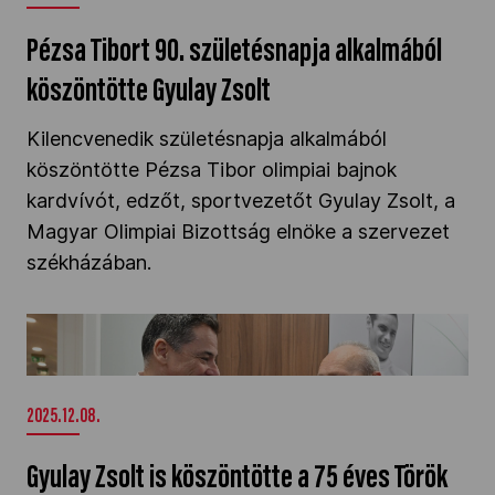
Pézsa Tibort 90. születésnapja alkalmából
köszöntötte Gyulay Zsolt
Kilencvenedik születésnapja alkalmából
köszöntötte Pézsa Tibor olimpiai bajnok
kardvívót, edzőt, sportvezetőt Gyulay Zsolt, a
Magyar Olimpiai Bizottság elnöke a szervezet
székházában.
Gyulay Zsolt is köszöntötte a 75 éves Török
Lászlót" />
2025.12.08.
Gyulay Zsolt is köszöntötte a 75 éves Török