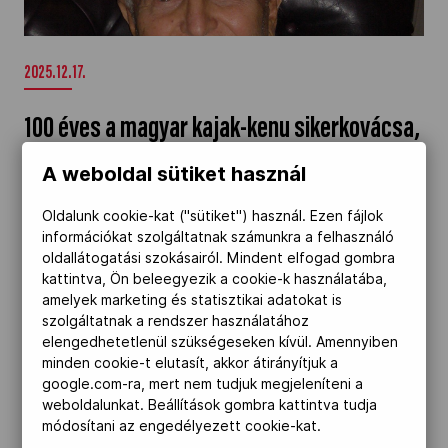
Füzesséry Gyula" />
2025.12.17.
100 éves a magyar kajak-kenu sikerkovácsa,
Füzesséry Gyula
A weboldal sütiket használ
December 17-én ünnepli 100. születésnapját
Oldalunk cookie-kat ("sütiket") használ. Ezen fájlok
Füzesséry Gyula, Mesteredző, Arany
információkat szolgáltatnak számunkra a felhasználó
oldallátogatási szokásairól. Mindent elfogad gombra
Érdemérmes, a magyar kajak-kenu sport
kattintva, Ön beleegyezik a cookie-k használatába,
sikereinek egyik megalapozója; az 1954-es
amelyek marketing és statisztikai adatokat is
történelmi sikert hozó maconi
szolgáltatnak a rendszer használatához
elengedhetetlenül szükségeseken kívül. Amennyiben
világbajnokságon és a melbourne-i olimpián
minden cookie-t elutasít, akkor átirányítjuk a
szereplő válogatott felkészítője, szövetségi
google.com-ra, mert nem tudjuk megjeleníteni a
kapitány.
weboldalunkat. Beállítások gombra kattintva tudja
módosítani az engedélyezett cookie-kat.