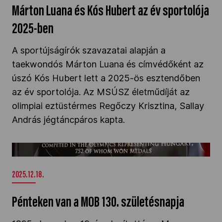
Márton Luana és Kós Hubert az év sportolója
2025-ben
A sportújságírók szavazatai alapján a
taekwondós Márton Luana és címvédőként az
úszó Kós Hubert lett a 2025-ös esztendőben
az év sportolója. Az MSÚSZ életműdíját az
olimpiai eztüstérmes Regőczy Krisztina, Sallay
András jégtáncpáros kapta.
Pénteken van a MOB 130. születésnapja" />
2025.12.18.
Pénteken van a MOB 130. születésnapja