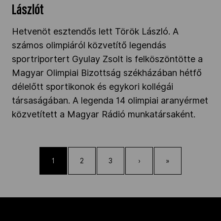
Lászlót
Hetvenöt esztendős lett Török László. A
számos olimpiáról közvetítő legendás
sportriportert Gyulay Zsolt is felköszöntötte a
Magyar Olimpiai Bizottság székházában hétfő
délelőtt sportikonok és egykori kollégái
társaságában. A legenda 14 olimpiai aranyérmet
közvetített a Magyar Rádió munkatársaként.
1
2
3
›
»