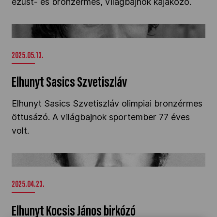
ezüst- és bronzérmes, világbajnok kajakozó.
Elhunyt Sasics Szvetiszláv" />
2025.05.13.
Elhunyt Sasics Szvetiszláv
Elhunyt Sasics Szvetiszláv olimpiai bronzérmes
öttusázó. A világbajnok sportember 77 éves
volt.
Elhunyt Kocsis János birkózó" />
2025.04.23.
Elhunyt Kocsis János birkózó