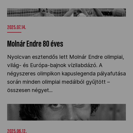
Kettőskarrier-program
Molnár Endre 80 éves" />
2025.07.14.
NOB
Molnár Endre 80 éves
Társszervezetek
Nyolcvan esztendős lett Molnár Endre olimpiai,
világ- és Európa-bajnok vízilabdázó. A
négyszeres olimpikon kapuslegenda pályafutása
OVEP
során minden olimpiai medálból gyűjtött –
összesen négyet...
Adatbank
Július 2-án búcsúztatják Sasics Szvetiszlávot"
/>
2025.06.12.