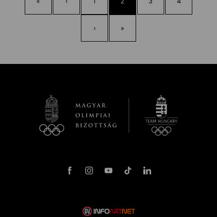
«
‹
1
2
3
4
›
»