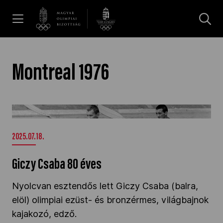
UGRÁS A TARTALOMRA »
Hírek
Montreal 1976
Galéria
Giczy Csaba 80 éves" />
Dakar 2026
2025.07.18.
Giczy Csaba 80 éves
Los Angeles 2028
Nyolcvan esztendős lett Giczy Csaba (balra,
elöl) olimpiai ezüst- és bronzérmes, világbajnok
MOB
kajakozó, edző.