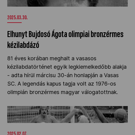
kézilabdázó" />
2025.03.30.
Elhunyt Bujdosó Ágota olimpiai bronzérmes
kézilabdázó
81 éves korában meghalt a vasasos
kézilabdatörténet egyik legkiemelkedőbb alakja
- adta hírül márcisu 30-án honlapján a Vasas
SC. A legendás kapus tagja volt az 1976-os
olimpián bronzérmes magyar válogatottnak.
Az olimpiai bajnok Molnár Endre bekerült a
Nemzetközi Úszó Hírességek Csarnokában" />
2025.02.07.