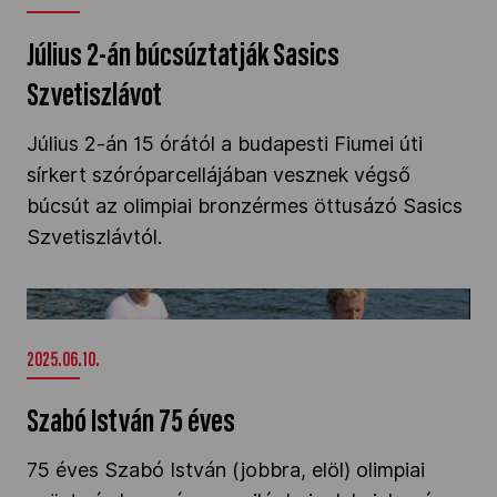
Július 2-án búcsúztatják Sasics
Szvetiszlávot
Július 2-án 15 órától a budapesti Fiumei úti
sírkert szóróparcellájában vesznek végső
búcsút az olimpiai bronzérmes öttusázó Sasics
Szvetiszlávtól.
Szabó István 75 éves" />
2025.06.10.
Szabó István 75 éves
75 éves Szabó István (jobbra, elöl) olimpiai