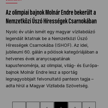
Az olimpiai bajnok Molnár Endre bekerült a
Nemzetközi Úszó Hírességek Csarnokában
Nyolc év után ismét egy magyar vízilabdázó
legendát iktatnak be a Nemzetközi Úszó
Hírességek Csarnokába (ISHOF). Az idei,
jublieumi 60. gálán a pólósok kategóriájában a
hetvenes évek aranycsapatának
kapusfenoménja, az olimpiai, világ- és Európa-
bajnok Molnár Endre lesz a sportág
legnagyobbjait felvonultató panteon tagja –
adta hírül a Magyar Vízilabda Szövetség.