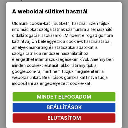
Április 20-án, 74 éves korában elhunyt Kocsis
A weboldal sütiket használ
János kétszeres olimpikon szabadfogású
Oldalunk cookie-kat ("sütiket") használ. Ezen fájlok
birkózó – adta hírül a Magyar Birkózók
információkat szolgáltatnak számunkra a felhasználó
Szövetsége.
oldallátogatási szokásairól. Mindent elfogad gombra
kattintva, Ön beleegyezik a cookie-k használatába,
amelyek marketing és statisztikai adatokat is
Angyal Éva 70 éves" />
szolgáltatnak a rendszer használatához
elengedhetetlenül szükségeseken kívül. Amennyiben
2025.04.16.
minden cookie-t elutasít, akkor átirányítjuk a
google.com-ra, mert nem tudjuk megjeleníteni a
weboldalunkat. Beállítások gombra kattintva tudja
Angyal Éva 70 éves
módosítani az engedélyezett cookie-kat.
Hetven esztendős Angyal Éva olimpiai bronz-
MINDET ELFOGADOM
és világbajnoki ezüstérmes kézilabdázó. A
BEÁLLÍTÁSOK
Vasas SC legendás beállósa a montréali
dobogó után a moszkvai olimpián csapatával
ELUTASÍTOM
negyedik lett.