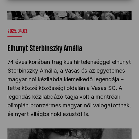
Elhunyt Sterbinszky Amália" />
2025.04.03.
Elhunyt Sterbinszky Amália
74 éves korában tragikus hirtelenséggel elhunyt
Sterbinszky Amália, a Vasas és az egyetemes
magyar női kézilabda kiemelkedő legendája –
tette közzé közösségi oldalán a Vasas SC. A
legendás kézilabdázó tagja volt a montréali
olimpián bronzérmes magyar női válogatottnak,
és nyert világbajnoki ezüstöt is.
Elhunyt Bujdosó Ágota olimpiai bronzérmes