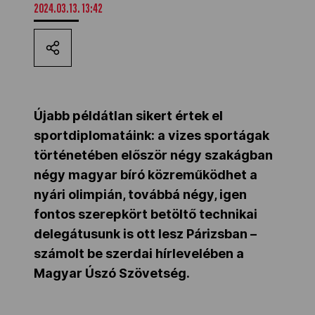
2024.03.13. 13:42
Kettőskarrier-program
NOB
Újabb példátlan sikert értek el
Társszervezetek
sportdiplomatáink: a vizes sportágak
történetében először négy szakágban
négy magyar bíró közreműködhet a
OVEP
nyári olimpián, továbbá négy, igen
fontos szerepkört betöltő technikai
Adatbank
delegátusunk is ott lesz Párizsban –
számolt be szerdai hírlevelében a
Magyar Úszó Szövetség.