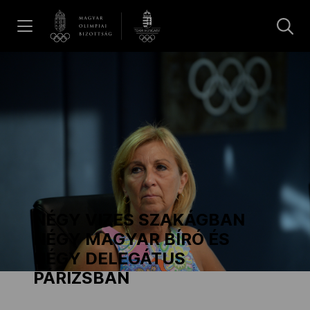
UGRÁS A TARTALOMRA »
Hírek
Galéria
Dakar 2026
NÉGY VIZES SZAKÁGBAN
Los Angeles 2028
NÉGY MAGYAR BÍRÓ ÉS
NÉGY DELEGÁTUS
PÁRIZSBAN
MOB