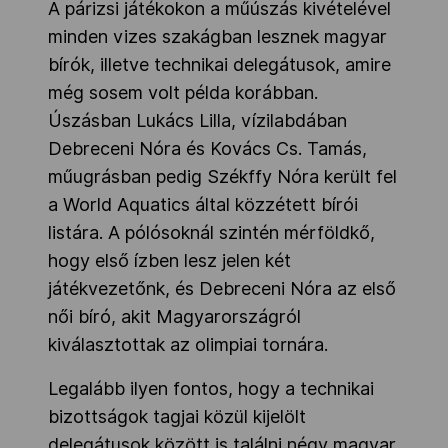
A párizsi játékokon a műúszás kivételével
minden vizes szakágban lesznek magyar
bírók, illetve technikai delegátusok, amire
még sosem volt példa korábban.
Úszásban Lukács Lilla, vízilabdában
Debreceni Nóra és Kovács Cs. Tamás,
műugrásban pedig Székffy Nóra került fel
a World Aquatics által közzétett bírói
listára. A pólósoknál szintén mérföldkő,
hogy első ízben lesz jelen két
játékvezetőnk, és Debreceni Nóra az első
női bíró, akit Magyarországról
kiválasztottak az olimpiai tornára.
Legalább ilyen fontos, hogy a technikai
bizottságok tagjai közül kijelölt
delegátusok között is találni négy magyar