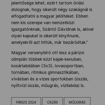
jelentősége lehet, ezért tartom óriási
dolognak, hogy sikerült négy szakágnál is
elfogadtatni a magyar jelölteket. Ebben
nem kis szerepe van nemzetközi
igazgatónknak, Szántó Dávidnak is, akivel
olyan kapukat is sikerült kinyitnunk,
amelyekről azt hittük, már bezáródtak.”
Magyar versenybíró ott lesz a párizsi
olimpián többek közt kajak-kenuban,
kosárlabdában (3x3), lovassportban,
tornában, ritmikus gimnasztikában,
vívásban és a vizes sportokban (úszás,
nyíltvízi úszás, műugrás, vízilabda) is.
PÁRIZS 2024
ÚSZÁS
MŰUGRÁS