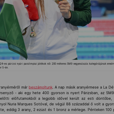
4-es párizsi nyári paralimpiai játékok nõi 200 méteres SM9 vegyesúszás kategóriájának eredm
r 5-én.
aranyérméről már
beszámoltunk
. A nap másik aranyérmese a La D
ersenyző - aki egy hete 400 gyorson is nyert Párizsban, az SM9
lőtti előfutamokból a legjobb idővel került az esti döntőbe,
yol Nuria Marques Sotóval, de végül 88 századdal ő volt a gyors
zte, eddig 3 arany, 2 ezüst és 1 bronz a mérlege. Pénteken 100