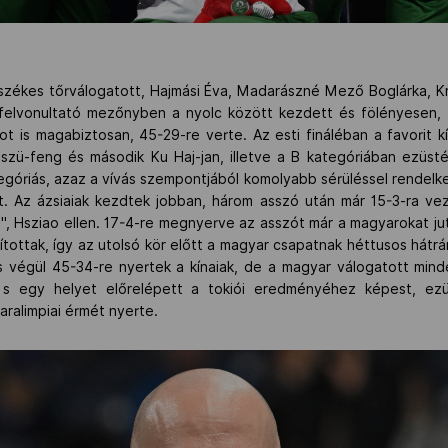
székes tőrválogatott, Hajmási Éva, Madarászné Mező Boglárka, Kr
 felvonultató mezőnyben a nyolc között kezdett és fölényesen, 
is magabiztosan, 45-29-re verte. Az esti fináléban a favorit kína
zü-feng és második Ku Haj-jan, illetve a B kategóriában ezüst
góriás, azaz a vívás szempontjából komolyabb sérüléssel rendelkez
. Az ázsiaiak kezdtek jobban, három asszó után már 15-3-ra vez
se", Hsziao ellen. 17-4-re megnyerve az asszót már a magyarokat ju
ottak, így az utolsó kör előtt a magyar csapatnak héttusos hátrán
és végül 45-34-re nyertek a kínaiak, de a magyar válogatott min
, s egy helyet előrelépett a tokiói eredményéhez képest, ez
paralimpiai érmét nyerte.