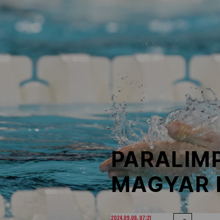
NOB
Társszervezetek
OVEP
Adatbank
PARALIMP
MAGYAR 
2024.09.06. 07:21