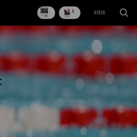
85
706
HÍREK
nap
nap