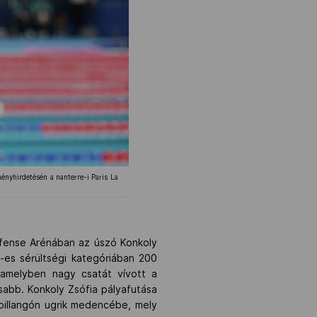
ényhirdetésén a nanterre-i Paris La
éfense Arénában az úszó Konkoly
-es sérültségi kategóriában 200
 amelyben nagy csatát vívott a
abb. Konkoly Zsófia pályafutása
 pillangón ugrik medencébe, mely