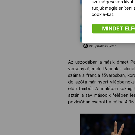
szükségeseken kívül.
tudjuk megjeleníteni
cookie-kat.
MINDET EL
MOB/Szalmás Péter
Az uszodában a másik érmet Pa
versenyzőjének, Papnak - akinek
száma a francia fővárosban, ko
de azóta már nyert világbajnoks
előfutamból. A fináléban sokáig 
aztán a táv második felében les
pozícióban csapott a célba 4:35.