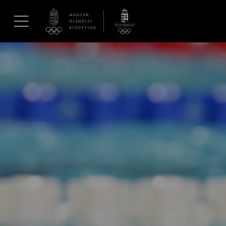
UGRÁS A TARTALOMRA »
Hírek
Galéria
Dakar 2026
Los Angeles 2028
MOB
Kettőskarrier-program