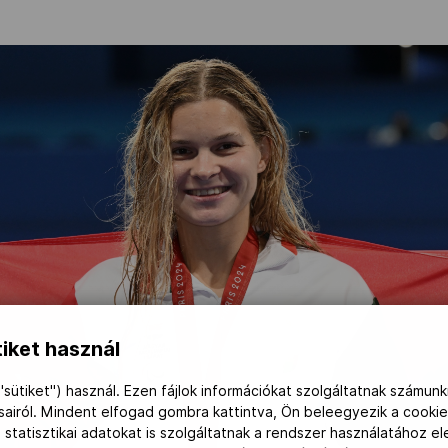
iket használ
"sütiket") használ. Ezen fájlok információkat szolgáltatnak számunk
ásairól. Mindent elfogad gombra kattintva, Ön beleegyezik a cookie
 statisztikai adatokat is szolgáltatnak a rendszer használatához e