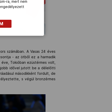
com-ra, mert nem
z engedélyezett
OM
yors számában. A Vasas 24 éves
csontja - az ötből ez a harmadik
 éve, Tokióban ezüstérmes volt,
obb idővel jutott be a délelőtti
 ráadásul másodikként fordult, de
szélyeztette, s végül bronzérmes