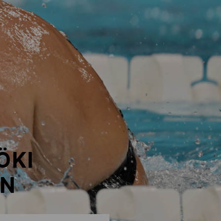
ÖKI
AN