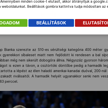
 Amennyiben minden cookie-t elutasít, akkor átirányítjuk a google.
 a weboldalunkat. Beállítások gombra kattintva tudja módosítani a
FOGADOM
BEÁLLÍTÁSOK
ELUTASÍT
p Bianka szerezte az S10-es sérültségi kategória 400 méter g
 gyerekkori síbaleset miatt nem fejlődött ki rendesen a bal síp
rábban még nem sikerült dobogóra állnia. Négyszáz gyorson három
ágot is ezen a távon, a csütörtöki döntőbe pedig a harmadik legj
tartotta a lépést az élen haladó amerikai-kanadai duóval, 200-nál
zakadt riválisaitól. A harmadik helyét ugyanakkor senki nem ve
63 perccel.