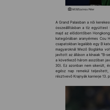
MOB/Szalmás Péter
A Grand Palaisban a női kerekes
összeállításban a tíz együttest
majd az elődöntőben Hongkongot 
kategóriában aranyérmes Cou Hs
csapatokban legalább egy B kate
magyaroknál Mező Boglárka volt
javított az álláson a kínaiak "B-
a következő három asszóban javít
30). Ez azonban nem sikerült, 
egész nap remekül teljesített
résztvevő Krajnyák karrierje 13. 