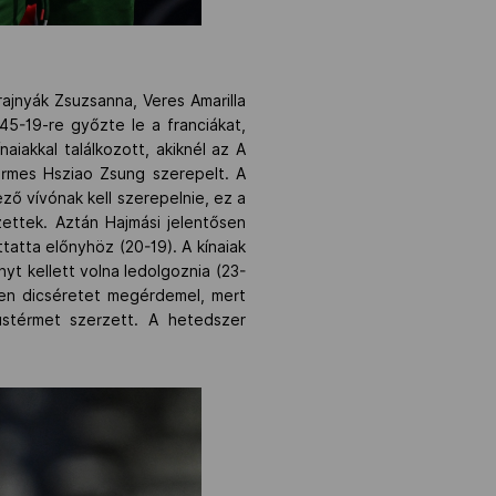
ajnyák Zsuzsanna, Veres Amarilla
45-19-re győzte le a franciákat,
iakkal találkozott, akiknél az A
érmes Hsziao Zsung szerepelt. A
ő vívónak kell szerepelnie, ez a
ettek. Aztán Hajmási jelentősen
ttatta előnyhöz (20-19). A kínaiak
yt kellett volna ledolgoznia (23-
den dicséretet megérdemel, mert
üstérmet szerzett. A hetedszer