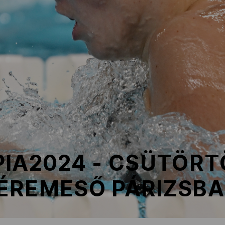
IA2024 - CSÜTÖRT
ÉREMESŐ PÁRIZSB