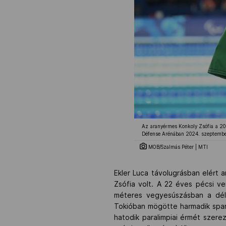
Az aranyérmes Konkoly Zsófia a 202
Défense Arénában 2024. szeptembe
MOB/Szalmás Péter | MTI
Ekler Luca távolugrásban elért 
Zsófia volt. A 22 éves pécsi v
méteres vegyesúszásban a déle
Tokióban mögötte harmadik span
hatodik paralimpiai érmét szere