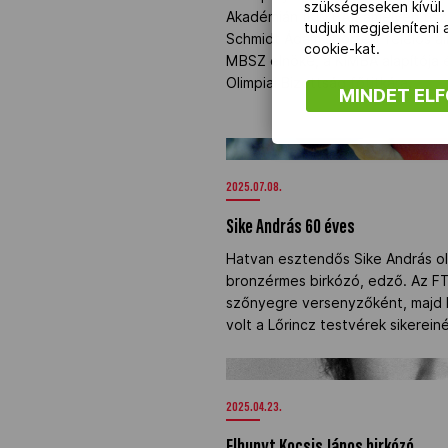
szükségeseken kívül.
Akadémián (KIMBA), amelyen tisz
tudjuk megjeleníteni
Schmidt Ádám sportért felelős áll
cookie-kat.
MBSZ elnöke, a KIMBA alapítója 
Olimpiai Bizottság főtitkára.
MINDET EL
Sike András 60 éves" />
2025.07.08.
Sike András 60 éves
Hatvan esztendős Sike András oli
bronzérmes birkózó, edző. Az FT
szőnyegre versenyzőként, majd 
volt a Lőrincz testvérek sikereinél
Elhunyt Kocsis János birkózó" />
2025.04.23.