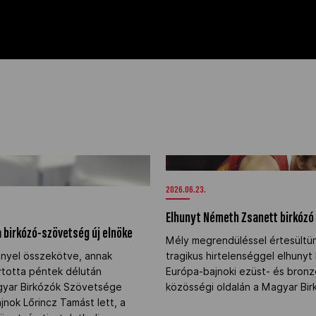
 a birkózó-szövetség új elnöke"
Elhunyt Németh Zsanett birkózó
2026.06.23.
Elhunyt Németh Zsanett birkózó
a birkózó-szövetség új elnöke
Mély megrendüléssel értesültün
nyel összekötve, annak
tragikus hirtelenséggel elhuny
rtotta péntek délután
Európa-bajnoki ezüst- és bron
gyar Birkózók Szövetsége
közösségi oldalán a Magyar Bi
ajnok Lőrincz Tamást lett, a