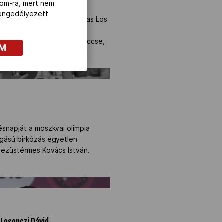
com-ra, mert nem
melyben olyan sportolók
z engedélyezett
lszántan készülnek a 2028-as Los
ő vendégünk egy birkózó
Lévai Zoltán és legkisebb öccse,
OM
 címet ünneplő Levente.
 />
ésnapját a moszkvai olimpia
gású birkózás egyetlen
i ezüstérmes Kovács István.
k Losonczi Dávid" />