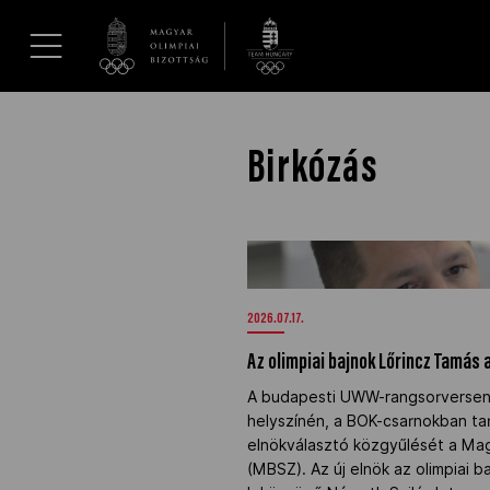
UGRÁS A TARTALOMRA »
Hírek
Birkózás
Galéria
Az olimpiai bajnok Lőrincz Tamás
/>
Dakar 2026
2026.07.17.
Los Angeles 2028
Az olimpiai bajnok Lőrincz Tamás 
A budapesti UWW-rangsorversen
MOB
helyszínén, a BOK-csarnokban ta
elnökválasztó közgyűlését a Ma
(MBSZ). Az új elnök az olimpiai b
Kettőskarrier-program