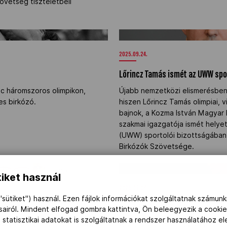
övetség tiszteletbeli
Lőrincz Tamás ismét az UWW sp
2025.09.24.
Lőrincz Tamás ismét az UWW spo
c háromszoros olimpikon,
Újabb nemzetközi elismerésben 
es birkózó.
hiszen Lőrincz Tamás olimpiai, 
bajnok, a Kozma István Magyar
szakmai igazgatója ismét hely
(UWW) sportolói bizottságában 
Birkózók Szövetsége.
a KIMBA évnyitóján" />
A birkózó Lévai Zoltán és Lévai 
iket használ
2025.08.07.
"sütiket") használ. Ezen fájlok információkat szolgáltatnak számunk
 KIMBA évnyitóján
A birkózó Lévai Zoltán és Lévai L
ásairól. Mindent elfogad gombra kattintva, Ön beleegyezik a cookie
 statisztikai adatokat is szolgáltatnak a rendszer használatához e
 Kozma István Magyar Birkózó
A Magyar Olimpiai Bizottság le