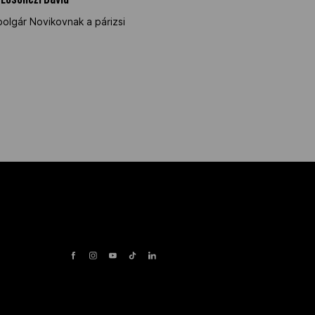
 Losonczi Dávid
olgár Novikovnak a párizsi