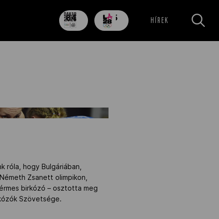
84
705
HÍREK
nap
nap
" />
k róla, hogy Bulgáriában,
t Németh Zsanett olimpikon,
zérmes birkózó – osztotta meg
rkózók Szövetsége.