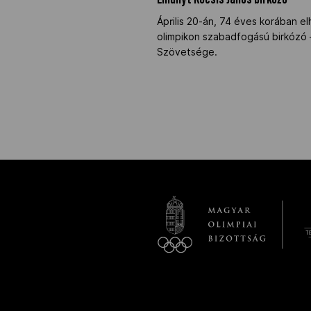
Elhunyt Kocsis János birkózó
Április 20-án, 74 éves korában e
olimpikon szabadfogású birkózó –
Szövetsége.