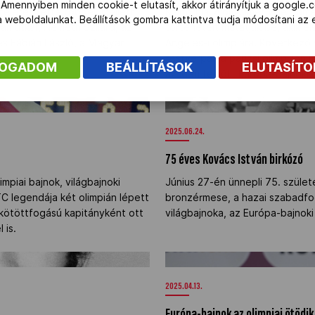
 Amennyiben minden cookie-t elutasít, akkor átirányítjuk a google.
teletét tette többek mellett
Kaliforniai Álom címet viseli, a
 a weboldalunkat. Beállítások gombra kattintva tudja módosítani a
amtitkár, Németh Szilárd, az
történeteit mutatjuk be, akik e
és Fábián László, a Magyar
Angeles-i olimpiára. Következ
testvérpár, a párizsi olimpikon 
FOGADOM
BEÁLLÍTÁSOK
ELUTASÍT
az idén felnőtt Európa-bajnoki
75 éves Kovács István birkózó"
2025.06.24.
75 éves Kovács István birkózó
mpiai bajnok, világbajnoki
Június 27-én ünnepli 75. szület
C legendája két olimpián lépett
bronzérmese, a hazai szabadfo
kötöttfogású kapitányként ott
világbajnoka, az Európa-bajnok
 is.
Európa-bajnok az olimpiai ötödi
2025.04.13.