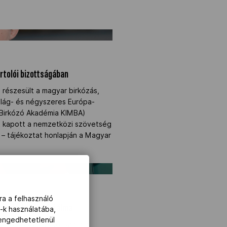
ortolói bizottságában" />
rtolói bizottságában
részesült a magyar birkózás,
világ- és négyszeres Európa-
 Birkózó Akadémia KIMBA)
et kapott a nemzetközi szövetség
– tájékoztat honlapján a Magyar
Levente kaliforniai álma" />
ra a felhasználó
evente kaliforniai álma
-k használatába,
lengedhetetlenül
gújabb podcast-sorozata a