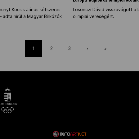
Európa-bajnok az olimpiai ötödik
lhunyt Kocsis János kétszeres
Losonczi Dávid visszavágott a b
 adta hírül a Magyar Birkózók
olimpiai vereségért.
1
2
3
›
»