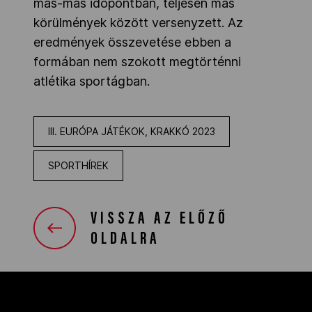
más-más időpontban, teljesen más
körülmények között versenyzett. Az
eredmények összevetése ebben a
formában nem szokott megtörténni
atlétika sportágban.
III. EURÓPA JÁTÉKOK, KRAKKÓ 2023
SPORTHÍREK
VISSZA AZ ELŐZŐ
OLDALRA