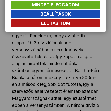
férfi Point Fighting - 74 kg IRL Tait
MINDET ELFOGADOM
Nathan (IRL) - Bálint Martin 5 - 15
BEÁLLÍTÁSOK
Megjegyzés: A MOB által vezetett
ELUTASÍTOM
éremtábla és a szervezők táblázata nem
egyezik. Ennek oka, hogy az atlétika
csapat Eb 3 divíziójának adott
versenyszámában az eredményeket
összevetették, és az így kapott rangsor
alapján hirdettek minden atlétikai
számban egyéni érmeseket is. Bartha-Kéri
Bianka a három mezőnyt tekintve 800m-
en a második legjobb időt futotta, így a
szervezők által vezetett éremtáblázatban
Magyarországnak adtak egy ezüstérmet
ebben a versenyszámban. A három divízió