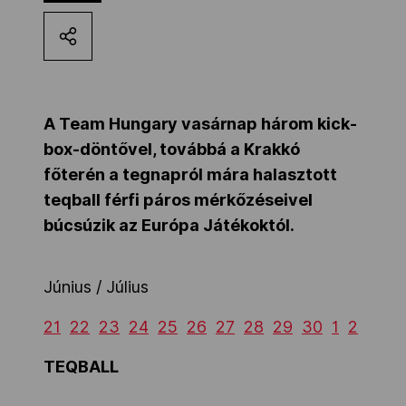
Kettőskarrier-program
NOB
A Team Hungary vasárnap három kick-
box-döntővel, továbbá a Krakkó
Társszervezetek
főterén a tegnapról mára halasztott
teqball férfi páros mérkőzéseivel
búcsúzik az Európa Játékoktól.
OVEP
Június / Július
Adatbank
21
22
23
24
25
26
27
28
29
30
1
2
TEQBALL