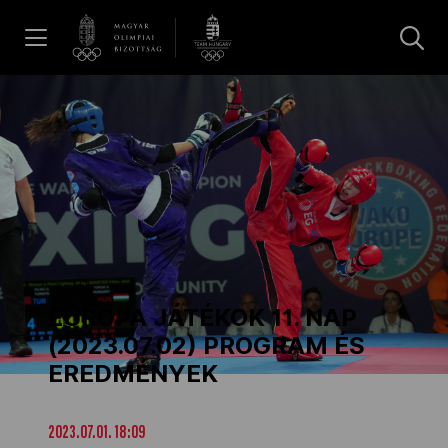
UGRÁS A TARTALOMRA »
Hírek
Galéria
Dakar 2026
EURÓPA JÁTÉKOK 11. NAP
Los Angeles 2028
(2023.07.02) PROGRAM ÉS
EREDMÉNYEK
MOB
2023.07.01. 18:09