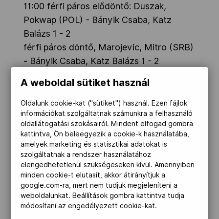
11:00 férfi páros elődöntő: Duszak,
Pokwap (POL) - Bányik Csaba, Katz
Balázs 1 - 2
férfi páros döntő, Marojevic, Mitro (SRB)
- Bányik Csaba, Katz Balázs 1 - 2
A weboldal sütiket használ
KICK-BOX
Myslenice Arena
Oldalunk cookie-kat ("sütiket") használ. Ezen fájlok
információkat szolgáltatnak számunkra a felhasználó
döntők
oldallátogatási szokásairól. Mindent elfogad gombra
kattintva, Ön beleegyezik a cookie-k használatába,
férfi Light Contact - 79 kg Rmadan Al
amelyek marketing és statisztikai adatokat is
szolgáltatnak a rendszer használatához
Amin (GER) - Fésű Lajos Imre 3 - 0
elengedhetetlenül szükségeseken kívül. Amennyiben
minden cookie-t elutasít, akkor átirányítjuk a
női Point Fighting - 60 kg Busa Andrea -
google.com-ra, mert nem tudjuk megjeleníteni a
weboldalunkat. Beállítások gombra kattintva tudja
Ceci Francesca (ITA) 4 - 7
módosítani az engedélyezett cookie-kat.