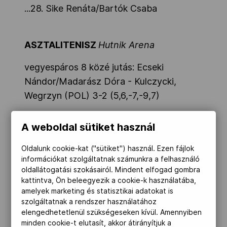
...28. Sike Renáta/Bartók Csaba
ASZTALITENISZ
Hutnik Arena
vegyespáros 8 közé jutás: Ecseki
Nándor/Madarász Dóra - Kulczycki,
Wegrzyn (POL) 3-2 (5,6,-7,-9,7)
Szudi Ádám - Rassenfosse (BEL) 3 - 4
A weboldal sütiket használ
(-7,11,-7,9,-10,8,7)
Degraef (BEL) - Madarász Dóra 0 - 4
Oldalunk cookie-kat ("sütiket") használ. Ezen fájlok
információkat szolgáltatnak számunkra a felhasználó
(5,6,7,6)
oldallátogatási szokásairól. Mindent elfogad gombra
18:30
kattintva, Ön beleegyezik a cookie-k használatába,
Kalberg (SWE) - Nagyváradi Mercédesz
amelyek marketing és statisztikai adatokat is
szolgáltatnak a rendszer használatához
3 - 4 (-10,13,9,-10,-9,11,17)
elengedhetetlenül szükségeseken kívül. Amennyiben
Haug (NOR) - Majoros Bence 4 - 2
minden cookie-t elutasít, akkor átirányítjuk a