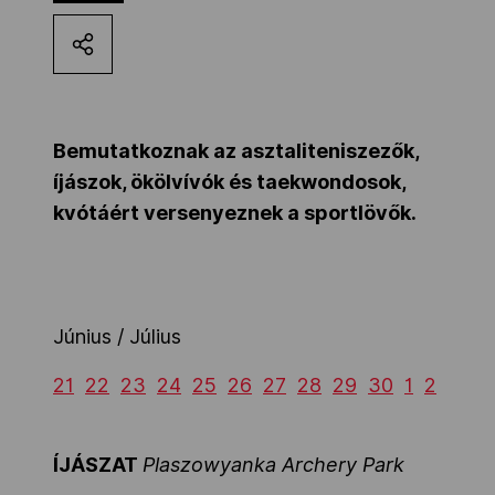
Kettőskarrier-program
NOB
Bemutatkoznak az asztaliteniszezők,
íjászok, ökölvívók és taekwondosok,
Társszervezetek
kvótáért versenyeznek a sportlövők.
OVEP
Június / Július
Adatbank
21
22
23
24
25
26
27
28
29
30
1
2
ÍJÁSZAT
Plaszowyanka Archery Park