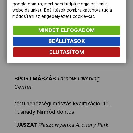
(8,7,-7,6,-10,3)
google.com-ra, mert nem tudjuk megjeleníteni a
weboldalunkat. Beállítások gombra kattintva tudja
módosítani az engedélyezett cookie-kat.
SPORTLÖVÉSZET
Wroclaw Shooting
MINDET ELFOGADOM
Centre
BEÁLLÍTÁSOK
férfi 10 m légpuska alapverseny: 12. Pekler
ELUTASÍTOM
Zalán 628,3, 15. Péni István 627,9
SPORTMÁSZÁS
Tarnow Climbing
Center
férfi nehézségi mászás kvalifikáció: 10.
Tusnády Nimród döntős
ÍJÁSZAT
Plaszowyanka Archery Park