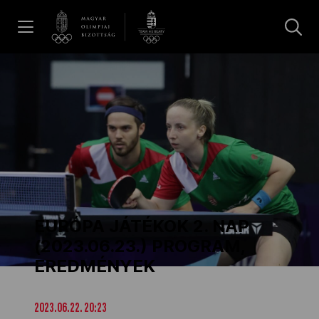
UGRÁS A TARTALOMRA »
Hírek
Galéria
Dakar 2026
EURÓPA JÁTÉKOK 2. NAP
Los Angeles 2028
(2023.06.23.) PROGRAM,
EREDMÉNYEK
MOB
2023.06.22. 20:23