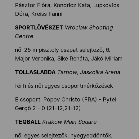
Pásztor Flóra, Kondricz Kata, Lupkovics
Dóra, Kreiss Fanni
SPORTLÖVÉSZET
Wroclaw Shooting
Centre
női 25 m pisztoly csapat selejtező, 6.
Major Veronika, Sike Renáta, Jákó Miriam
T
OLLASLABDA
Tarnow, Jaskolka Arena
férfi és női egyes csoportmérkőzések
E csoport: Popov Christo (FRA) - Pytel
Gergő 2 - 0 (21-12,21-12)
TEQBALL
Krakow Main Square
női egyes selejtezők, nyegyeddöntők,