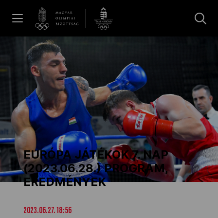
UGRÁS A TARTALOMRA »
Hírek
Galéria
Dakar 2026
EURÓPA JÁTÉKOK 7. NAP
Los Angeles 2028
(2023.06.28.) PROGRAM,
EREDMÉNYEK
MOB
2023.06.27. 18:56