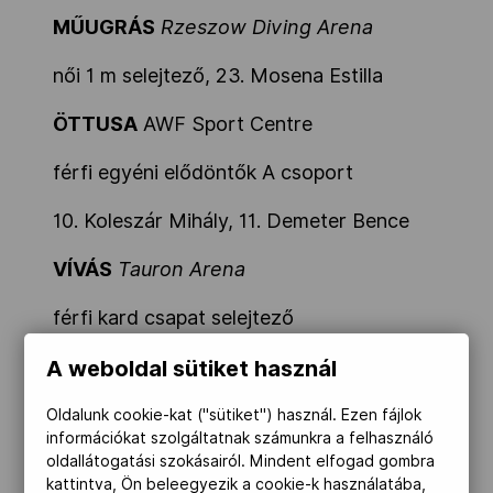
MŰUGRÁS
Rzeszow Diving Arena
női 1 m selejtező, 23. Mosena Estilla
ÖTTUSA
AWF Sport Centre
férfi egyéni elődöntők A csoport
10. Koleszár Mihály, 11. Demeter Bence
VÍVÁS
Tauron Arena
férfi kard csapat selejtező
Magyarország - Azerbaijan 45 - 25
A weboldal sütiket használ
Decsi Tamás, Gémesi Csanád, Szatmári
Oldalunk cookie-kat ("sütiket") használ. Ezen fájlok
András, Szilágyi Áron
információkat szolgáltatnak számunkra a felhasználó
oldallátogatási szokásairól. Mindent elfogad gombra
női tőr 8-as tábla, Magyarország -
kattintva, Ön beleegyezik a cookie-k használatába,