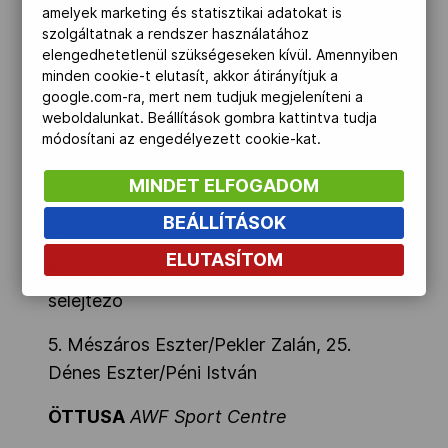
Spanyolország 45 - 28
amelyek marketing és statisztikai adatokat is
szolgáltatnak a rendszer használatához
női tőr elődöntő Olaszország -
elengedhetetlenül szükségeseken kívül. Amennyiben
minden cookie-t elutasít, akkor átirányítjuk a
Magyarország 45 - 35
google.com-ra, mert nem tudjuk megjeleníteni a
weboldalunkat. Beállítások gombra kattintva tudja
férfi kard 8 Magyarország - Georgia 45 -
módosítani az engedélyezett cookie-kat.
28
MINDET ELFOGADOM
SPORTLÖVÉSZET
Wroclaw Shooting
BEÁLLÍTÁSOK
Centre
ELUTASÍTOM
50 m puska összetett vegyes csapat
selejtező
5. Mészáros Eszter/Pekler Zalán, 25.
Dénes Eszter/Péni István
ÖTTUSA
AWF Sport Centre