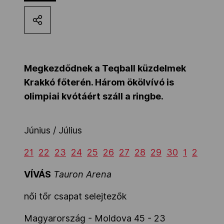
Kettőskarrier-program
NOB
Megkezdődnek a Teqball küzdelmek
Krakkó főterén. Három ökölvívó is
Társszervezetek
olimpiai kvótáért száll a ringbe.
OVEP
Június / Július
21
22
23
24
25
26
27
28
29
30
1
2
Adatbank
VÍVÁS
Tauron Arena
női tőr csapat selejtezők
Magyarország - Moldova 45 - 23