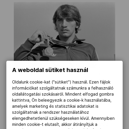
A weboldal sütiket használ
Moszkva, 1980. augusztus 2. Kincses Tibor
bronzérmes légsúlyú cselgáncsozó az érmét
Oldalunk cookie-kat ("sütiket") használ. Ezen fájlok
mutatja az olimpiai faluban Moszkvában.
információkat szolgáltatnak számunkra a felhasználó
oldallátogatási szokásairól. Mindent elfogad gombra
MTI/Petrovits László
kattintva, Ön beleegyezik a cookie-k használatába,
amelyek marketing és statisztikai adatokat is
szolgáltatnak a rendszer használatához
A Magyar Olimpiai Bizottság
elengedhetetlenül szükségeseken kívül. Amennyiben
együttérzését fejezi ki a családnak és a
minden cookie-t elutasít, akkor átirányítjuk a