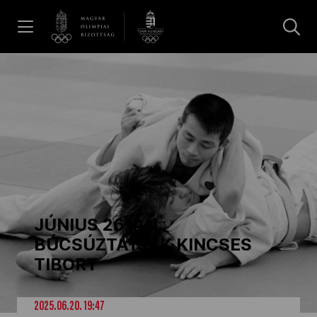
UGRÁS A TARTALOMRA »
Hírek
Galéria
Dakar 2026
JÚNIUS 26-ÁN
Los Angeles 2028
BÚCSÚZTATJÁK KINCSES
TIBORT
MOB
2025.06.20. 19:47