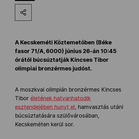
Kettőskarrier-program
NOB
A Kecskeméti Köztemetőben (Béke
fasor 71/A, 6000) június 26-án 10:45
Társszervezetek
órától búcsúztatják Kincses Tibor
olimpiai bronzérmes judóst.
OVEP
A moszkvai olimpián bronzérmes Kincses
Tibor
életének hatvanhatodik
Adatbank
esztendejében hunyt el
, hamvasztás utáni
búcsúztatására szülővárosában,
Kecskeméten kerül sor.