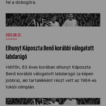
fel a dobogóra.
Kettőskarrier-program
Elhunyt Káposzta Benő korábbi válogatott
labdarúgó" />
NOB
2025.08.12.
Társszervezetek
Elhunyt Káposzta Benő korábbi válogatott
labdarúgó
OVEP
Hétfőn, 83 éves korában elhunyt Káposzta
Benő korábbi válogatott labdarúgó (a képen
Adatbank
jobbra), aki tartalékként részt vett az 1964-es
tokiói olimpián.
80 éves Noskó Ernő" />