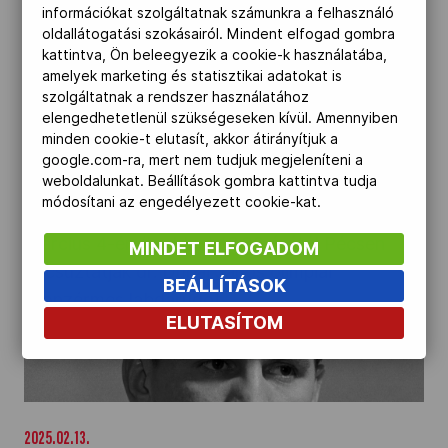
testvére, az olimpiai bajnok Dunai Antal
információkat szolgáltatnak számunkra a felhasználó
méltatta.
oldallátogatási szokásairól. Mindent elfogad gombra
kattintva, Ön beleegyezik a cookie-k használatába,
amelyek marketing és statisztikai adatokat is
Március 4-én búcsúztatják dr. Dunai Jánost" />
szolgáltatnak a rendszer használatához
elengedhetetlenül szükségeseken kívül. Amennyiben
minden cookie-t elutasít, akkor átirányítjuk a
2025.02.25.
google.com-ra, mert nem tudjuk megjeleníteni a
weboldalunkat. Beállítások gombra kattintva tudja
Március 4-én búcsúztatják dr. Dunai Jánost
módosítani az engedélyezett cookie-kat.
Március 4-én (kedden) 13.30 órától Pécsen
MINDET ELFOGADOM
búcsúztatják dr. Dunai János olimpiai
BEÁLLÍTÁSOK
bronzérmes labdarúgót.
ELUTASÍTOM
Elhunyt Dunai János olimpiai bronzérmes
labdarúgó, a MOB korábbi tagja" />
2025.02.13.