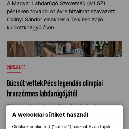
A Magyar Labdarúgó Szövetség (MLSZ)
pénteken további öt évre bizalmat szavazott
Csányi Sándor elnöknek a Telkiben zajló
küldöttközgyűlésén.
Búcsút vettek Pécs legendás olimpiai
bronzérmes labdarúgójától" />
2025.03.05.
Búcsút vettek Pécs legendás olimpiai
bronzérmes labdarúgójától
Pécsen elbúcsúztatták a római olimpia
A weboldal sütiket használ
bronzérmes magyar labdarúgócsapatának
tagját, dr. Dunai Jánost. A baranyai legendát
Oldalunk cookie-kat ("sütiket") használ. Ezen fájlok