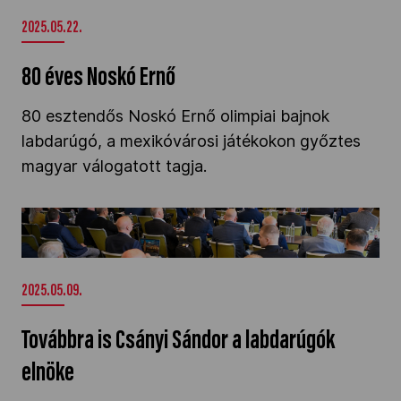
2025.05.22.
80 éves Noskó Ernő
80 esztendős Noskó Ernő olimpiai bajnok
labdarúgó, a mexikóvárosi játékokon győztes
magyar válogatott tagja.
Továbbra is Csányi Sándor a labdarúgók
elnöke" />
2025.05.09.
Továbbra is Csányi Sándor a labdarúgók
elnöke