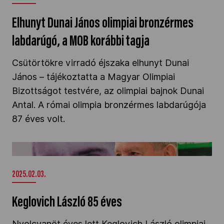
Elhunyt Dunai János olimpiai bronzérmes
labdarúgó, a MOB korábbi tagja
Csütörtökre virradó éjszaka elhunyt Dunai
János – tájékoztatta a Magyar Olimpiai
Bizottságot testvére, az olimpiai bajnok Dunai
Antal. A római olimpia bronzérmes labdarúgója
87 éves volt.
Keglovich László 85 éves" />
2025.02.03.
Keglovich László 85 éves
Nyolcvanöt éves lett Keglovich László olimpiai