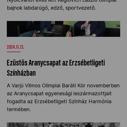
bajnok labdarúgó, edző, sportvezető.
Ezüstös Aranycsapat az Erzsébetligeti
Színházban" />
2024.11.13.
Ezüstös Aranycsapat az Erzsébetligeti
Színházban
A Varjú Vilmos Olimpiai Baráti Kör novemberben
az Aranycsapat egyenesági leszármazottjait
fogadta az Erzsébetligeti Színház Harmónia
termében.
Nagy László 75 éves" />