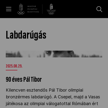
UGRÁS A TARTALOMRA »
Hírek
Labdarúgás
Galéria
90 éves Pál Tibor" />
Dakar 2026
2025.08.29.
90 éves Pál Tibor
Los Angeles 2028
Kilencven esztendős Pál Tibor olimpiai
bronzérmes labdarúgó. A Csepel, majd a Vasas
MOB
játékosa az olimpiai válogatottal Rómában ért