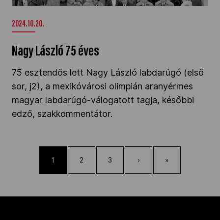
2024.10.20.
Nagy László 75 éves
75 esztendős lett Nagy László labdarúgó (első
sor, j2), a mexikóvárosi olimpián aranyérmes
magyar labdarúgó-válogatott tagja, későbbi
edző, szakkommentátor.
1
2
3
›
»