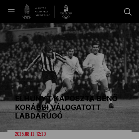
UGRÁS A TARTALOMRA »
Hírek
Galéria
Dakar 2026
ELHUNYT KÁPOSZTA BENŐ
Los Angeles 2028
KORÁBBI VÁLOGATOTT
LABDARÚGÓ
MOB
2025.08.12. 12:29