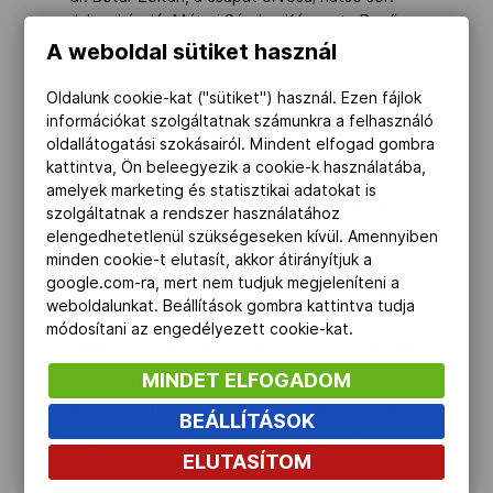
Juhos László, Mátrai Sándor, Káposzta Benő,
Mészöly Kálmán, Gelei József, Solymosi Ernő,
A weboldal sütiket használ
Géczi István, Sóvári Kálmán, Rapp Imre, Orbán
Árpád.
Oldalunk cookie-kat ("sütiket") használ. Ezen fájlok
információkat szolgáltatnak számunkra a felhasználó
MTI/Kovács Gyula
oldallátogatási szokásairól. Mindent elfogad gombra
kattintva, Ön beleegyezik a cookie-k használatába,
amelyek marketing és statisztikai adatokat is
Tagja volt az 1964-es tokiói olimpiára
szolgáltatnak a rendszer használatához
utazó keretnek is, de a játékokon egyetlen
elengedhetetlenül szükségeseken kívül. Amennyiben
minden cookie-t elutasít, akkor átirányítjuk a
mérkőzésen sem játszott, tartalék volt,
google.com-ra, mert nem tudjuk megjeleníteni a
így olimpiai aranyérmet nem szerzett.
weboldalunkat. Beállítások gombra kattintva tudja
módosítani az engedélyezett cookie-kat.
Az Újpest legendája 2025. augusztus 11-
én, életének 84. évében hunyt el. A
MINDET ELFOGADOM
hatszoros magyar bajnok hátvédet az
BEÁLLÍTÁSOK
Újpest FC saját halottjának tekinti.
ELUTASÍTOM