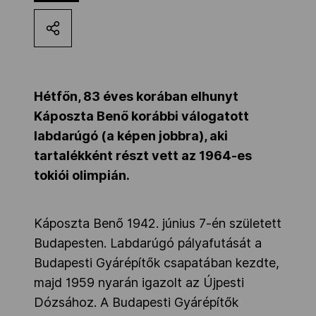
Kettőskarrier-program
NOB
Hétfőn, 83 éves korában elhunyt
Káposzta Benő korábbi válogatott
Társszervezetek
labdarúgó (a képen jobbra), aki
tartalékként részt vett az 1964-es
tokiói olimpián.
OVEP
Káposzta Benő 1942. június 7-én született
Adatbank
Budapesten. Labdarúgó pályafutását a
Budapesti Gyárépítők csapatában kezdte,
majd 1959 nyarán igazolt az Újpesti
Dózsához. A Budapesti Gyárépítők