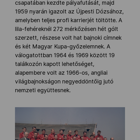
csapatában kezdte pályafutását, majd
1959 nyarán igazolt az Újpesti Dózsához,
amelyben teljes profi karrierjét töltötte. A
lila-fehéreknél 272 mérkőzésen hét gólt
szerzett, részese volt hat bajnoki címnek
és két Magyar Kupa-győzelemnek. A
válogatottban 1964 és 1969 között 19
találkozón kapott lehetőséget,
alapembere volt az 1966-os, angliai
világbajnokságon negyeddöntőig jutó
nemzeti együttesnek.