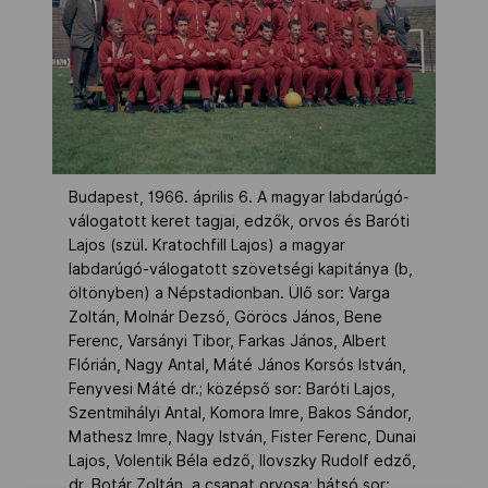
Budapest, 1966. április 6. A magyar labdarúgó-
válogatott keret tagjai, edzők, orvos és Baróti
Lajos (szül. Kratochfill Lajos) a magyar
labdarúgó-válogatott szövetségi kapitánya (b,
öltönyben) a Népstadionban. Ülő sor: Varga
Zoltán, Molnár Dezső, Göröcs János, Bene
Ferenc, Varsányi Tibor, Farkas János, Albert
Flórián, Nagy Antal, Máté János Korsós István,
Fenyvesi Máté dr.; középső sor: Baróti Lajos,
Szentmihályi Antal, Komora Imre, Bakos Sándor,
Mathesz Imre, Nagy István, Fister Ferenc, Dunai
Lajos, Volentik Béla edző, Ilovszky Rudolf edző,
dr. Botár Zoltán, a csapat orvosa; hátsó sor: