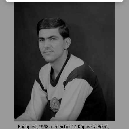
Budapest, 1968. december 17. Káposzta Benő,