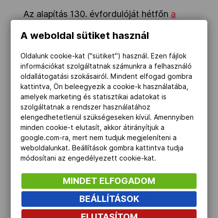
Az alapítás 130. évfordulóját hétfőn
a
Szépművészeti Múzeumban ünnepelte
az
A weboldal sütiket használ
ötkarikás szervezet.
Oldalunk cookie-kat ("sütiket") használ. Ezen fájlok
A
MOB történetéről ide kattintva
információkat szolgáltatnak számunkra a felhasználó
olvasható hosszabb összeállítás.
oldallátogatási szokásairól. Mindent elfogad gombra
kattintva, Ön beleegyezik a cookie-k használatába,
A MOB alapításának 130. évfordulója
amelyek marketing és statisztikai adatokat is
szolgáltatnak a rendszer használatához
alkalmából a szervezet médiacsapata
elengedhetetlenül szükségeseken kívül. Amennyiben
megkereste az olimpiai bajnokokat, és
minden cookie-t elutasít, akkor átirányítjuk a
rövid interjúsorozatot készített, melyben
google.com-ra, mert nem tudjuk megjeleníteni a
weboldalunkat. Beállítások gombra kattintva tudja
az aranyérmesek visszaemlékeznek a
módosítani az engedélyezett cookie-kat.
győztes pillanatokra. A filmben megszólal
a Nemzet Sportolói mellett többek közt a
MINDET ELFOGADOM
világ legidősebb olimpiai bajnoka,
BEÁLLÍTÁSOK
Benedek Gábor, továbbá olyan legendák,
ELUTASÍTOM