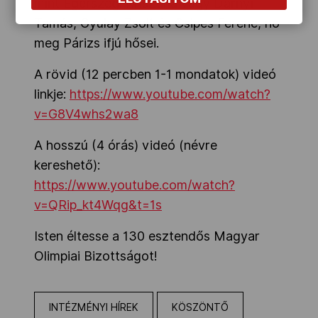
mint Egerszegi Krisztina vagy Darnyi
Tamás, Gyulay Zsolt és Csipes Ferenc, no
meg Párizs ifjú hősei.
A rövid (12 percben 1-1 mondatok) videó
linkje:
https://www.youtube.com/watch?
v=G8V4whs2wa8
A hosszú (4 órás) videó (névre
kereshető):
https://www.youtube.com/watch?
v=QRip_kt4Wqg&t=1s
Isten éltesse a 130 esztendős Magyar
Olimpiai Bizottságot!
INTÉZMÉNYI HÍREK
KÖSZÖNTŐ