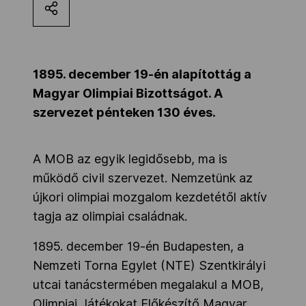
Kettőskarrier-program
NOB
1895. december 19-én alapítottág a
Magyar Olimpiai Bizottságot. A
szervezet pénteken 130 éves.
Társszervezetek
A MOB az egyik legidősebb, ma is
OVEP
működő civil szervezet. Nemzetünk az
újkori olimpiai mozgalom kezdetétől aktív
tagja az olimpiai családnak.
Adatbank
1895. december 19-én Budapesten, a
Nemzeti Torna Egylet (NTE) Szentkirályi
utcai tanácstermében megalakul a MOB,
Olimpiai Játékokat Előkészítő Magyar