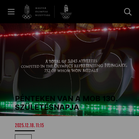
UGRÁS A TARTALOMRA »
Hírek
Galéria
Dakar 2026
PÉNTEKEN VAN A MOB 130.
Los Angeles 2028
SZÜLETÉSNAPJA
MOB
2025.12.18. 11:15