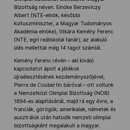
Bizottság néven. Elnöke Berzeviczy
Albert (NTE-elnök, későbbi
kultuszminiszter, a Magyar Tudományos
Akadémia elnöke), titkára Kemény Ferenc
(NTE, egri reáliskolai tanár); az alakuló
ülés mellettük még 14 tagot számlál.
Kemény Ferenc révén – aki kiváló
kapcsolatot ápolt a játékok
újraélesztésének kezdeményezőjével,
Pierre de Coubertin báróval – ott voltunk
a Nemzetközi Olimpiai Bizottság (NOB)
1894-es alapításánál, majd rá egy évre, a
franciák, görögök, amerikaiak, németek és
ausztrálok után hatodik nemzeti olimpiai
bizottságként megalakult a magyar.