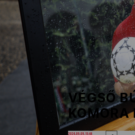
NOB
Társszervezetek
OVEP
Adatbank
VÉGSŐ BÚ
KOMORA 
2024.09.09. 15:44