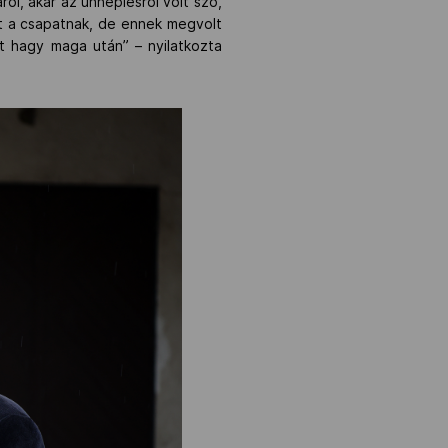
ról, akár az ünneplésről volt szó,
rt a csapatnak, de ennek megvolt
rt hagy maga után” – nyilatkozta