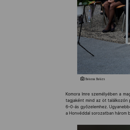
Balassa Balázs
Komora Imre személyében a magya
tagjaként mind az öt találkozón p
6–0-ás győzelemhez. Ugyanebben
a Honvéddal sorozatban három ba