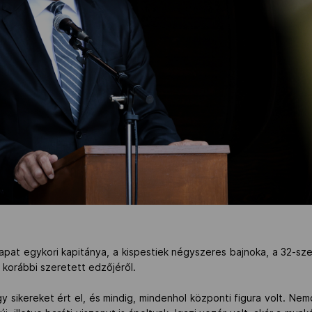
pat egykori kapitánya, a kispestiek négyszeres bajnoka, a 32-sze
 korábbi szeretett edzőjéről.
 sikereket ért el, és mindig, mindenhol központi figura volt. Ne