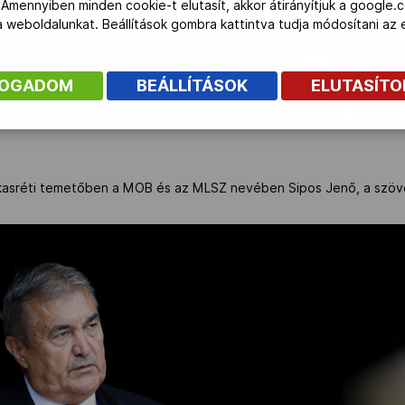
 Amennyiben minden cookie-t elutasít, akkor átirányítjuk a google.
 a weboldalunkat. Beállítások gombra kattintva tudja módosítani a
FOGADOM
BEÁLLÍTÁSOK
ELUTASÍT
rkasréti temetőben a MOB és az MLSZ nevében Sipos Jenő, a szöv