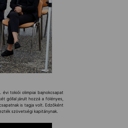
évi tokiói olimpiai bajnokcsapat
ét góllal járult hozzá a fölényes,
apatnak is tagja volt. Edzőként
vezték szövetségi kapitánynak.