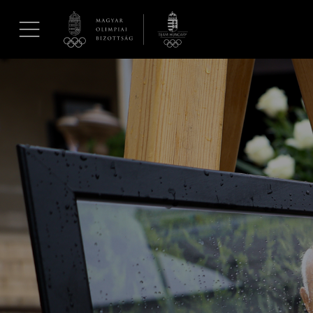
UGRÁS A TARTALOMRA »
Hírek
Galéria
Dakar 2026
Los Angeles 2028
MOB
Kettőskarrier-program