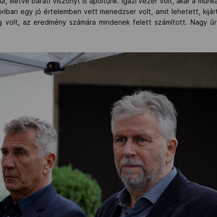
, illetve baráti viszonyt is ápoltunk. Igazi vezér volt, akár a munká
oriban egy jó értelemben vett menedzser volt, amit lehetett, kijá
ég volt, az eredmény számára mindenek felett számított. Nagy ű