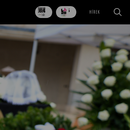
84
705
HÍREK
nap
nap