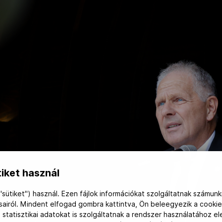
iket használ
"sütiket") használ. Ezen fájlok információkat szolgáltatnak számunk
ásairól. Mindent elfogad gombra kattintva, Ön beleegyezik a cookie
 statisztikai adatokat is szolgáltatnak a rendszer használatához e