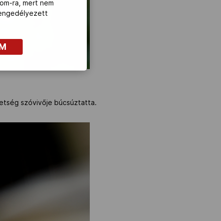
com-ra, mert nem
z engedélyezett
OM
etség szóvivője búcsúztatta.