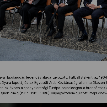
r labdarúgás legendás alakja távozott. Futballistaként az 1964. 
ályára lépett, és az Egyesült Arab Köztársaság elleni találkozón k
 az évben a spanyolországi Európa-bajnokságon a bronzérmes cs
jnoki címig (1984, 1985, 1986), kupagyőzelemig jutott, majd kine