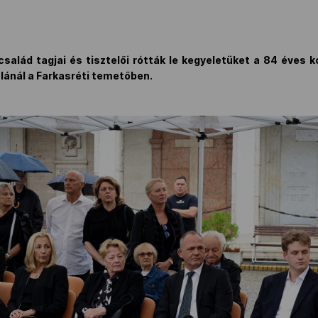
 család tagjai és tisztelői rótták le kegyeletüket a 84 éves 
lánál a Farkasréti temetőben.