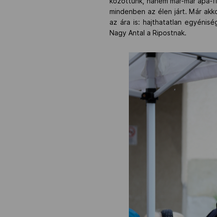
közöttünk, hanem már-már apa-fiúi
mindenben az élen járt. Már akk
az ára is: hajthatatlan egyénis
Nagy Antal a Ripostnak.