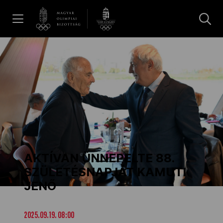
UGRÁS A TARTALOMRA »
Hírek
Galéria
Dakar 2026
AKTÍVAN ÜNNEPELTE 88.
Los Angeles 2028
SZÜLETÉSNAPJÁT KAMUTI
JENŐ
MOB
2025.09.19. 08:00