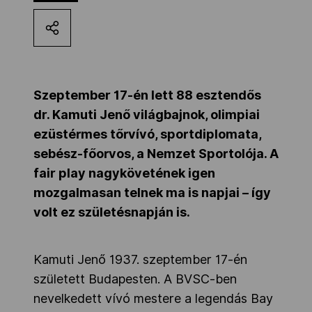
Kettőskarrier-program
NOB
Szeptember 17-én lett 88 esztendős
dr. Kamuti Jenő világbajnok, olimpiai
Társszervezetek
ezüstérmes tőrvívó, sportdiplomata,
sebész-főorvos, a Nemzet Sportolója. A
fair play nagykövetének igen
OVEP
mozgalmasan telnek ma is napjai – így
volt ez születésnapján is.
Adatbank
Kamuti Jenő 1937. szeptember 17-én
született Budapesten. A BVSC-ben
nevelkedett vívó mestere a legendás Bay