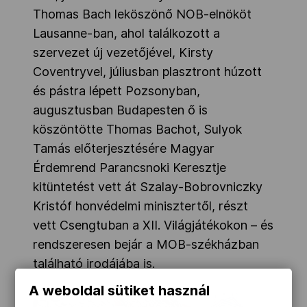
Thomas Bach leköszönő NOB-elnököt
Lausanne-ban, ahol találkozott a
szervezet új vezetőjével, Kirsty
Coventryvel, júliusban plasztront húzott
és pástra lépett Pozsonyban,
augusztusban Budapesten ő is
köszöntötte Thomas Bachot, Sulyok
Tamás előterjesztésére Magyar
Érdemrend Parancsnoki Keresztje
kitüntetést vett át Szalay-Bobrovniczky
Kristóf honvédelmi minisztertől, részt
vett Csengtuban a XII. Világjátékokon – és
rendszeresen bejár a MOB-székházban
található irodájába is.
A weboldal sütiket használ