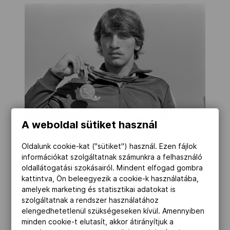
A weboldal sütiket használ
Moszkva, 1980. augusztus 2. Kincses Tibor
bronzérmes légsúlyú cselgáncsozó az érmét
Oldalunk cookie-kat ("sütiket") használ. Ezen fájlok
mutatja az olimpiai faluban Moszkvában.
információkat szolgáltatnak számunkra a felhasználó
oldallátogatási szokásairól. Mindent elfogad gombra
MTI/Petrovits László
kattintva, Ön beleegyezik a cookie-k használatába,
amelyek marketing és statisztikai adatokat is
szolgáltatnak a rendszer használatához
A Magyar Olimpiai Bizottság
elengedhetetlenül szükségeseken kívül. Amennyiben
együttérzését fejezi ki a családnak és a
minden cookie-t elutasít, akkor átirányítjuk a