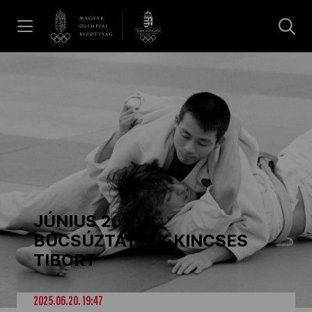
UGRÁS A TARTALOMRA »
Hírek
Galéria
Dakar 2026
JÚNIUS 26-ÁN
Los Angeles 2028
BÚCSÚZTATJÁK KINCSES
TIBORT
MOB
2025.06.20. 19:47