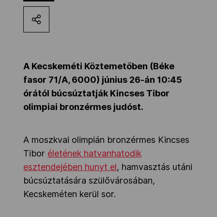
Kettőskarrier-program
NOB
A Kecskeméti Köztemetőben (Béke
fasor 71/A, 6000) június 26-án 10:45
Társszervezetek
órától búcsúztatják Kincses Tibor
olimpiai bronzérmes judóst.
OVEP
A moszkvai olimpián bronzérmes Kincses
Tibor
életének hatvanhatodik
Adatbank
esztendejében hunyt el
, hamvasztás utáni
búcsúztatására szülővárosában,
Kecskeméten kerül sor.