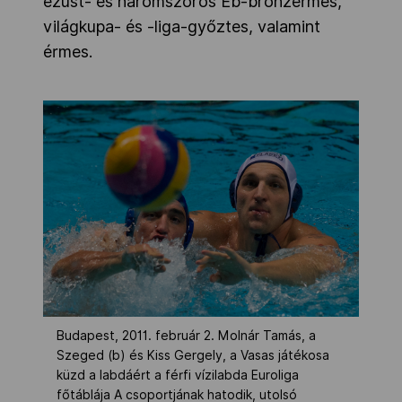
ezüst- és háromszoros Eb-bronzérmes,
világkupa- és -liga-győztes, valamint
érmes.
Budapest, 2011. február 2. Molnár Tamás, a
Szeged (b) és Kiss Gergely, a Vasas játékosa
küzd a labdáért a férfi vízilabda Euroliga
főtáblája A csoportjának hatodik, utolsó