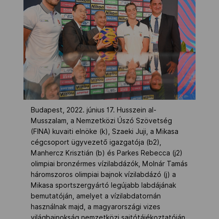
Budapest, 2022. június 17. Husszein al-
Musszalam, a Nemzetközi Úszó Szövetség
(FINA) kuvaiti elnöke (k), Szaeki Juji, a Mikasa
cégcsoport ügyvezető igazgatója (b2),
Manhercz Krisztián (b) és Parkes Rebecca (j2)
olimpiai bronzérmes vízilabdázók, Molnár Tamás
háromszoros olimpiai bajnok vízilabdázó (j) a
Mikasa sportszergyártó legújabb labdájának
bemutatóján, amelyet a vízilabdatornán
használnak majd, a magyarországi vizes
világbajnokság nemzetközi sajtótájékoztatóján