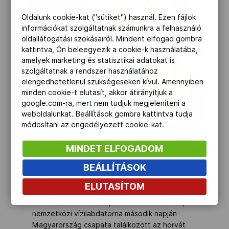
Oldalunk cookie-kat ("sütiket") használ. Ezen fájlok
információkat szolgáltatnak számunkra a felhasználó
oldallátogatási szokásairól. Mindent elfogad gombra
kattintva, Ön beleegyezik a cookie-k használatába,
amelyek marketing és statisztikai adatokat is
szolgáltatnak a rendszer használatához
elengedhetetlenül szükségeseken kívül. Amennyiben
minden cookie-t elutasít, akkor átirányítjuk a
google.com-ra, mert nem tudjuk megjeleníteni a
weboldalunkat. Beállítások gombra kattintva tudja
módosítani az engedélyezett cookie-kat.
MINDET ELFOGADOM
BEÁLLÍTÁSOK
Budapest, 2008. július 26. Kásás Tamás, Varga
Dániel (9), Kemény Dénes szövetségi kapitány,
ELUTASÍTOM
Varga Tamás (2) és Molnár Tamás (12) a
mérkőzés szünetében, amikor az Unicum Kupa
nemzetközi vízilabdatorna második napján
Magyarország csapata találkozott az horvát