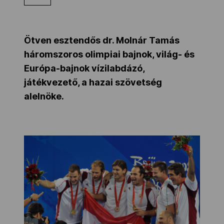
Kettőskarrier-program
Ötven esztendős dr. Molnár Tamás
NOB
háromszoros olimpiai bajnok, világ- és
Európa-bajnok vízilabdázó,
játékvezető, a hazai szövetség
Társszervezetek
alelnöke.
OVEP
Adatbank