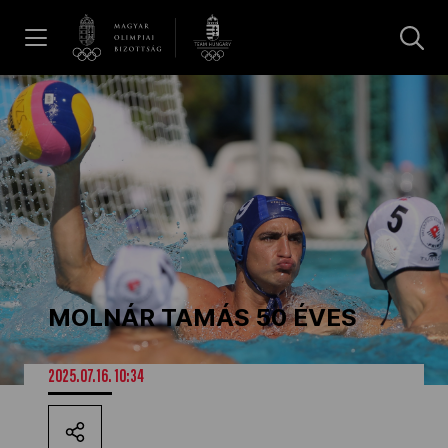
UGRÁS A TARTALOMRA »
Hírek
Galéria
Dakar 2026
MOLNÁR TAMÁS 50 ÉVES
Los Angeles 2028
2025.07.16. 10:34
MOB