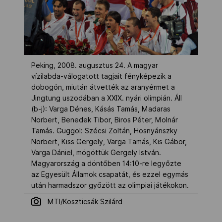
Peking, 2008. augusztus 24. A magyar
vízilabda-válogatott tagjait fényképezik a
dobogón, miután átvették az aranyérmet a
Jingtung uszodában a XXIX. nyári olimpián. Áll
(b-j): Varga Dénes, Kásás Tamás, Madaras
Norbert, Benedek Tibor, Biros Péter, Molnár
Tamás. Guggol: Szécsi Zoltán, Hosnyánszky
Norbert, Kiss Gergely, Varga Tamás, Kis Gábor,
Varga Dániel, mögöttük Gergely István.
Magyarország a döntőben 14:10-re legyőzte
az Egyesült Államok csapatát, és ezzel egymás
után harmadszor győzött az olimpiai játékokon.
MTI/Koszticsák Szilárd