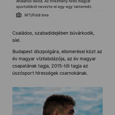
Általános Iskola. Az intézmény híres magyar
sportolókról nevezte el egy-egy tantermét.
MTI/Földi Imre
Családos, szabadidejében búvárkodik,
síel.
Budapest díszpolgára, elismerései közt az
év magyar vízilabdázója, az év magyar
csapatának tagja, 2015-től tagja az
úszósport hírességek csarnokának.