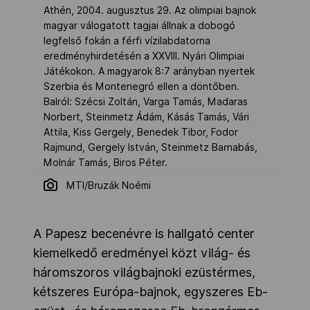
Athén, 2004. augusztus 29. Az olimpiai bajnok
magyar válogatott tagjai állnak a dobogó
legfelső fokán a férfi vízilabdatorna
eredményhirdetésén a XXVIII. Nyári Olimpiai
Játékokon. A magyarok 8:7 arányban nyertek
Szerbia és Montenegró ellen a döntőben.
Balról: Szécsi Zoltán, Varga Tamás, Madaras
Norbert, Steinmetz Ádám, Kásás Tamás, Vári
Attila, Kiss Gergely, Benedek Tibor, Fodor
Rajmund, Gergely István, Steinmetz Barnabás,
Molnár Tamás, Biros Péter.
MTI/Bruzák Noémi
A Papesz becenévre is hallgató center
kiemelkedő eredményei közt világ- és
háromszoros világbajnoki ezüstérmes,
kétszeres Európa-bajnok, egyszeres Eb-