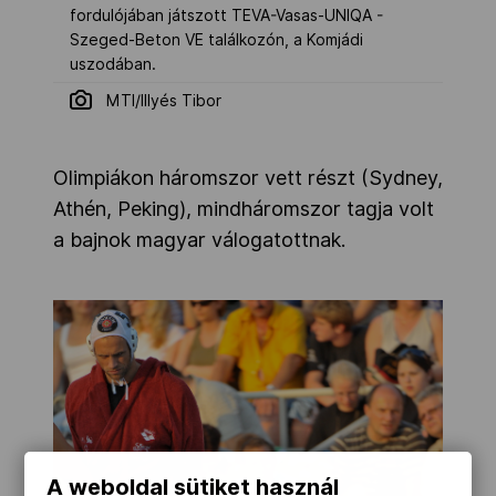
fordulójában játszott TEVA-Vasas-UNIQA -
Szeged-Beton VE találkozón, a Komjádi
uszodában.
MTI/Illyés Tibor
Olimpiákon háromszor vett részt (Sydney,
Athén, Peking), mindháromszor tagja volt
a bajnok magyar válogatottnak.
A weboldal sütiket használ