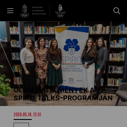
UGRÁS A TARTALOMRA »
Hírek
Galéria
Dakar 2026
OLÜMPIAI ÉLMÉNYEK A TF
Los Angeles 2028
SPIRIT TALKS-PROGRAMJÁN
MOB
2026.05.18. 12:51