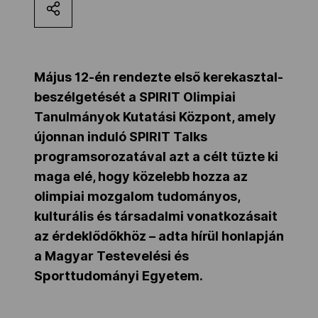
Kettőskarrier-program
NOB
Május 12-én rendezte első kerekasztal-
beszélgetését a SPIRIT Olimpiai
Tanulmányok Kutatási Központ, amely
Társszervezetek
újonnan induló SPIRIT Talks
programsorozatával azt a célt tűzte ki
maga elé, hogy közelebb hozza az
OVEP
olimpiai mozgalom tudományos,
kulturális és társadalmi vonatkozásait
Adatbank
az érdeklődőkhöz – adta hírül honlapján
a Magyar Testevelési és
Sporttudományi Egyetem.