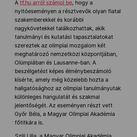
A
tf.hu arról számol be
, hogy a
nyitóeseményen a résztvevők olyan fiatal
szakemberekkel és korábbi
nagykövetekkel találkozhattak, akik
tanulmányi és kutatási tapasztalatokat
szereztek az olimpiai mozgalom két
meghatározó nemzetközi központjában,
Olümpiában és Lausanne-ban. A
beszélgetést képes élménybeszámoló
kísérte, amely még közelebb hozta a
hallgatósághoz az olimpiai tanulmányutak
különleges hangulatát és szakmai
jelentőségét. Az eseményen részt vett
Győr Béla, a Magyar Olimpiai Akadémia
főtitkára is.
Szijj Lilla, a Magyar Olimpiai Akadémia