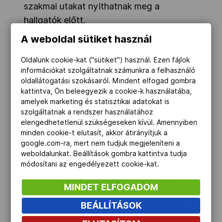
szakmai utakat nyithatnak meg a
hallgatók előtt.
A weboldal sütiket használ
A beszélgetés másik vendége, Vasvári Lili
arról számolt be, hogy a program egyik
Oldalunk cookie-kat ("sütiket") használ. Ezen fájlok
legnagyobb értéke a nemzetközi
információkat szolgáltatnak számunkra a felhasználó
oldallátogatási szokásairól. Mindent elfogad gombra
kapcsolatok kialakítása. Megfogalmazása
kattintva, Ön beleegyezik a cookie-k használatába,
szerint olyan kapcsolatépítési lehetőséget
amelyek marketing és statisztikai adatokat is
jelent, amely akár egy életre is szólhat,
szolgáltatnak a rendszer használatához
elengedhetetlenül szükségeseken kívül. Amennyiben
hiszen az olimpizmus valódi közös nyelvet
minden cookie-t elutasít, akkor átirányítjuk a
teremt a világ minden tájáról érkező
google.com-ra, mert nem tudjuk megjeleníteni a
résztvevők között.
weboldalunkat. Beállítások gombra kattintva tudja
módosítani az engedélyezett cookie-kat.
A 2024-es nagykövet, Molnár Kinga
MINDET ELFOGADOM
Kincső személyes tapasztalatai alapján
úgy fogalmazott, hogy „az olimpizmus
BEÁLLÍTÁSOK
eszméje magával ragadja az embert”.