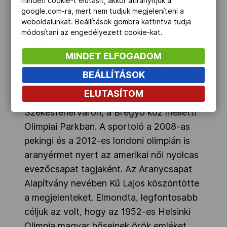
minden cookie-t elutasít, akkor átirányítjuk a
program végén valamennyi diák
google.com-ra, mert nem tudjuk megjeleníteni a
emléklappal térhetett haza.
weboldalunkat. Beállítások gombra kattintva tudja
módosítani az engedélyezett cookie-kat.
Október 3-án, pénteken délelőtt
ünnepélyes keretek között felavatták az
MINDET ELFOGADOM
ötszörös világbajnok, kétszeres olimpiai
BEÁLLÍTÁSOK
bajnok, magyar származású amerikai
ELUTASÍTOM
evezős, Francia Zsuzsanna szobrát
Székesfehérváron, a Bregyó köz melletti
Olimpiai Parkban. A sportoló a 2008-as
pekingi és a 2012-es londoni olimpián is
aranyérmet nyert az amerikai női nyolcas
evezőcsapat tagjaként. Az Aranycsapat
Alapítvány nevében Kű Lajos köszöntötte
a megjelenteket. Elmondta, legfontosabb
céljuk az volt, hogy az 1952-es Helsinki
Olimpia magyar hőseinek örök emléket