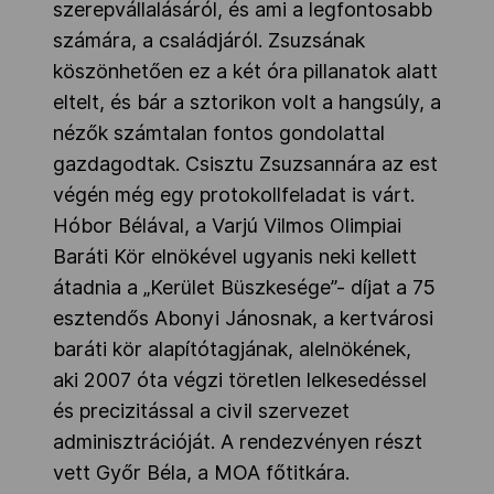
szerepvállalásáról, és ami a legfontosabb
számára, a családjáról. Zsuzsának
köszönhetően ez a két óra pillanatok alatt
eltelt, és bár a sztorikon volt a hangsúly, a
nézők számtalan fontos gondolattal
gazdagodtak. Csisztu Zsuzsannára az est
végén még egy protokollfeladat is várt.
Hóbor Bélával, a Varjú Vilmos Olimpiai
Baráti Kör elnökével ugyanis neki kellett
átadnia a „Kerület Büszkesége”- díjat a 75
esztendős Abonyi Jánosnak, a kertvárosi
baráti kör alapítótagjának, alelnökének,
aki 2007 óta végzi töretlen lelkesedéssel
és precizitással a civil szervezet
adminisztrációját. A rendezvényen részt
vett Győr Béla, a MOA főtitkára.