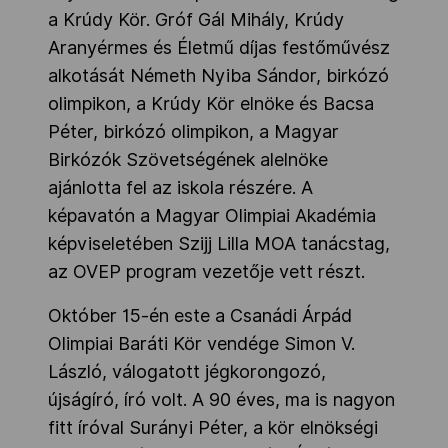
a Krúdy Kör. Gróf Gál Mihály, Krúdy
Aranyérmes és Életmű díjas festőművész
alkotását Németh Nyiba Sándor, birkózó
olimpikon, a Krúdy Kör elnöke és Bacsa
Péter, birkózó olimpikon, a Magyar
Birkózók Szövetségének alelnöke
ajánlotta fel az iskola részére. A
képavatón a Magyar Olimpiai Akadémia
képviseletében Szijj Lilla MOA tanácstag,
az OVEP program vezetője vett részt.
Október 15-én este a Csanádi Árpád
Olimpiai Baráti Kör vendége Simon V.
László, válogatott jégkorongozó,
újságíró, író volt. A 90 éves, ma is nagyon
fitt íróval Surányi Péter, a kör elnökségi