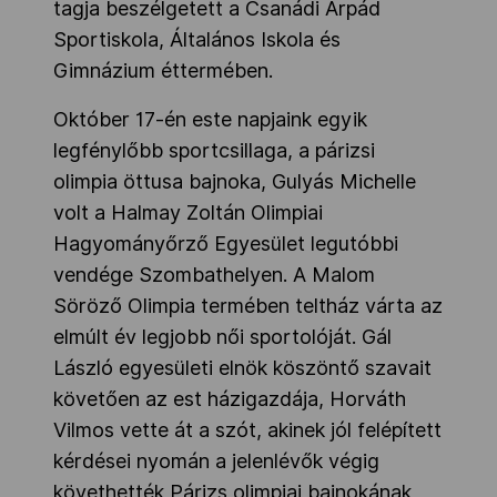
tagja beszélgetett a Csanádi Árpád
Sportiskola, Általános Iskola és
Gimnázium éttermében.
Október 17-én este napjaink egyik
legfénylőbb sportcsillaga, a párizsi
olimpia öttusa bajnoka, Gulyás Michelle
volt a Halmay Zoltán Olimpiai
Hagyományőrző Egyesület legutóbbi
vendége Szombathelyen. A Malom
Söröző Olimpia termében teltház várta az
elmúlt év legjobb női sportolóját. Gál
László egyesületi elnök köszöntő szavait
követően az est házigazdája, Horváth
Vilmos vette át a szót, akinek jól felépített
kérdései nyomán a jelenlévők végig
követhették Párizs olimpiai bajnokának