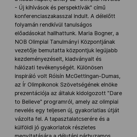
- Új kihívások és perspektívák" című
konferenciaszakasszal indult. A délelőtt
folyamán rendkívül tanulságos
előadásokat hallhattunk. Maria Bogner, a
NOB Olimpiai Tanulmányi Központjának
vezetője bemutatta központjuk legújabb
kezdeményezéseit, kiadványait és
hálózati tevékenységét. Különösen
inspiráló volt Róisín McGettingan-Dumas,
az Ír Olimpikonok Szövetségének elnöke
prezentációja az általuk kidolgozott "Dare
to Believe" programról, amely az olimpiai
nevelés egy teljesen új, gyakorlatias útját
vázolta fel. A tapasztalatcserére és a
külföldi jó gyakorlatok részletes
megvitatására a délutáni párhuzamos