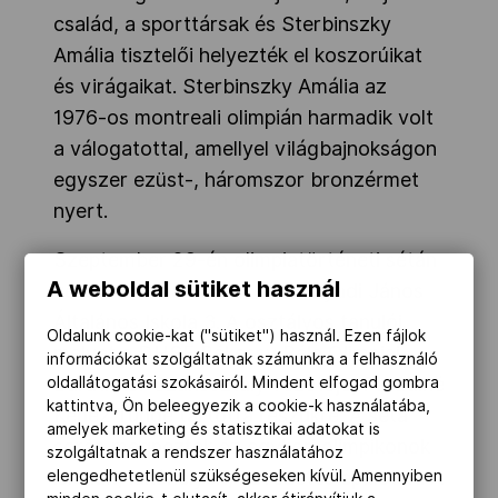
család, a sporttársak és Sterbinszky
Amália tisztelői helyezték el koszorúikat
és virágaikat. Sterbinszky Amália az
1976-os montreali olimpián harmadik volt
a válogatottal, amellyel világbajnokságon
egyszer ezüst-, háromszor bronzérmet
nyert.
Szeptember 29-én olimpiatörténeti sétán
A weboldal sütiket használ
vettek részt a debreceni Hunyadi János
Általános Iskola 3. A osztályos tanulói,
Oldalunk cookie-kat ("sütiket") használ. Ezen fájlok
melyet a DHSE Békessy Béla Olimpiai
információkat szolgáltatnak számunkra a felhasználó
Baráti Kör Szakosztály vezetője, Parádiné
oldallátogatási szokásairól. Mindent elfogad gombra
kattintva, Ön beleegyezik a cookie-k használatába,
Kenéz Tünde tartotta részükre. A séta
amelyek marketing és statisztikai adatokat is
során megnézték az egykori olimpikonok
szolgáltatnak a rendszer használatához
iskoláit, lakóhelyeit, nevezetes épületeit. A
elengedhetetlenül szükségeseken kívül. Amennyiben