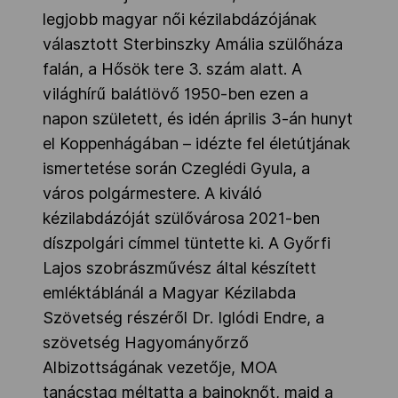
legjobb magyar női kézilabdázójának
választott Sterbinszky Amália szülőháza
falán, a Hősök tere 3. szám alatt. A
világhírű balátlövő 1950-ben ezen a
napon született, és idén április 3-án hunyt
el Koppenhágában – idézte fel életútjának
ismertetése során Czeglédi Gyula, a
város polgármestere. A kiváló
kézilabdázóját szülővárosa 2021-ben
díszpolgári címmel tüntette ki. A Győrfi
Lajos szobrászművész által készített
emléktáblánál a Magyar Kézilabda
Szövetség részéről Dr. Iglódi Endre, a
szövetség Hagyományőrző
Albizottságának vezetője, MOA
tanácstag méltatta a bajnoknőt, majd a