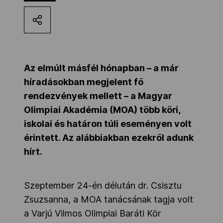
Kettőskarrier-program
NOB
Az elmúlt másfél hónapban – a már
híradásokban megjelent fő
Társszervezetek
rendezvények mellett – a Magyar
Olimpiai Akadémia (MOA) több köri,
iskolai és határon túli eseményen volt
OVEP
érintett. Az alábbiakban ezekről adunk
hírt.
Adatbank
Szeptember 24-én délután dr. Csisztu
Zsuzsanna, a MOA tanácsának tagja volt
a Varjú Vilmos Olimpiai Baráti Kör