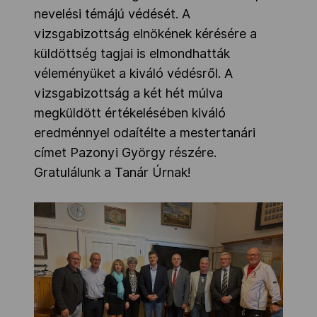
nevelési témájú védését. A
vizsgabizottság elnökének kérésére a
küldöttség tagjai is elmondhatták
véleményüket a kiváló védésről. A
vizsgabizottság a két hét múlva
megküldött értékelésében kiváló
eredménnyel odaítélte a mestertanári
címet Pazonyi György részére.
Gratulálunk a Tanár Úrnak!