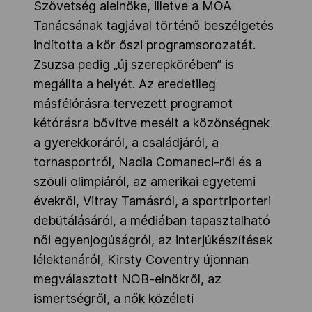
Szövetség alelnöke, illetve a MOA
Tanácsának tagjával történő beszélgetés
indította a kör őszi programsorozatát.
Zsuzsa pedig „új szerepkörében” is
megállta a helyét. Az eredetileg
másfélórásra tervezett programot
kétórásra bővítve mesélt a közönségnek
a gyerekkoráról, a családjáról, a
tornasportról, Nadia Comaneci-ről és a
szöuli olimpiáról, az amerikai egyetemi
évekről, Vitray Tamásról, a sportriporteri
debütálásáról, a médiában tapasztalható
női egyenjogúságról, az interjúkészítések
lélektanáról, Kirsty Coventry újonnan
megválasztott NOB-elnökről, az
ismertségről, a nők közéleti