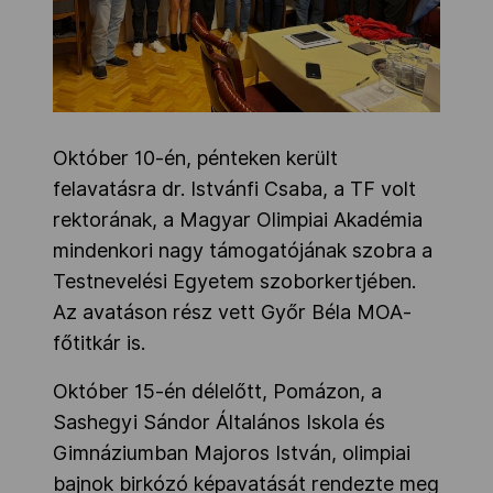
Október 10-én, pénteken került
felavatásra dr. Istvánfi Csaba, a TF volt
rektorának, a Magyar Olimpiai Akadémia
mindenkori nagy támogatójának szobra a
Testnevelési Egyetem szoborkertjében.
Az avatáson rész vett Győr Béla MOA-
főtitkár is.
Október 15-én délelőtt, Pomázon, a
Sashegyi Sándor Általános Iskola és
Gimnáziumban Majoros István, olimpiai
bajnok birkózó képavatását rendezte meg