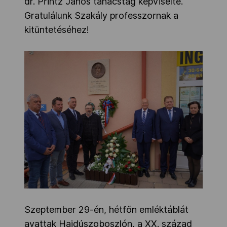
dr. Printz János tanácstag képviselte.
Gratulálunk Szakály professzornak a
kitüntetéséhez!
Szeptember 29-én, hétfőn emléktáblát
avattak Hajdúszoboszlón, a XX. század