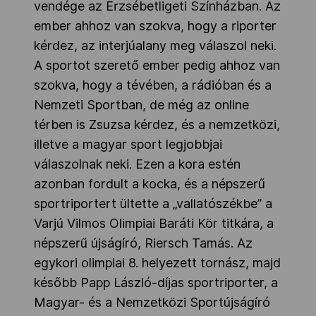
vendége az Erzsébetligeti Színházban. Az
ember ahhoz van szokva, hogy a riporter
kérdez, az interjúalany meg válaszol neki.
A sportot szerető ember pedig ahhoz van
szokva, hogy a tévében, a rádióban és a
Nemzeti Sportban, de még az online
térben is Zsuzsa kérdez, és a nemzetközi,
illetve a magyar sport legjobbjai
válaszolnak neki. Ezen a kora estén
azonban fordult a kocka, és a népszerű
sportriportert ültette a „vallatószékbe” a
Varjú Vilmos Olimpiai Baráti Kör titkára, a
népszerű újságíró, Riersch Tamás. Az
egykori olimpiai 8. helyezett tornász, majd
később Papp László-díjas sportriporter, a
Magyar- és a Nemzetközi Sportújságíró