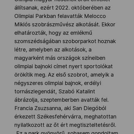
állítsanak, ezért 2022. októberében az
Olimpiai Parkban felavatták Melocco
Miklós szobrászművész alkotását. Ekkor
elhatározták, hogy az emlékmű
szomszédságában szoborparkot hoznak
létre, amelyben az alkotások, a
magyarként más országok színeiben
olimpiai bajnoki címet nyert sportolókat
örökítik meg. Az első szobrot, amelyik a
négyszeres olimpiai bajnok, erdélyi
tornászlegendát, Szabó Katalint
ábrázolja, szeptemberben avatták fel.
Francia Zsuzsanna, aki San Diegóból
érkezett Székesfehérvárra, meghatottan
nyilatkozott az őt ért megtiszteltetésről.
„Ez a park gyönyörű, sohasem gondoltam