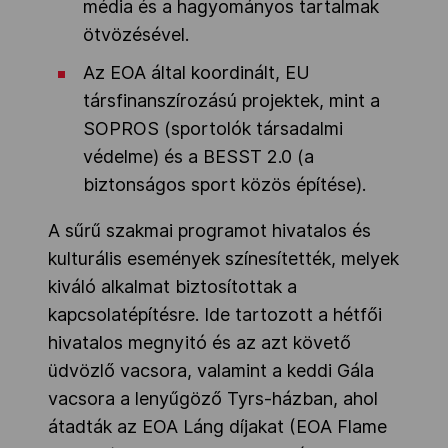
média és a hagyományos tartalmak
ötvözésével.
Az EOA által koordinált, EU
társfinanszírozású projektek, mint a
SOPROS (sportolók társadalmi
védelme) és a BESST 2.0 (a
biztonságos sport közös építése).
A sűrű szakmai programot hivatalos és
kulturális események színesítették, melyek
kiváló alkalmat biztosítottak a
kapcsolatépítésre. Ide tartozott a hétfői
hivatalos megnyitó és az azt követő
üdvözlő vacsora, valamint a keddi Gála
vacsora a lenyűgöző Tyrs-házban, ahol
átadták az EOA Láng díjakat (EOA Flame