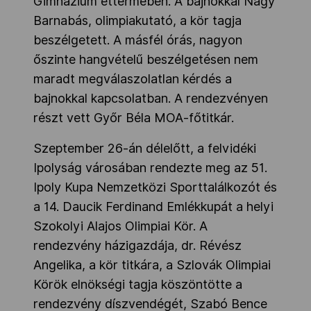
Gimnázium éttermében. A bajnokkal Nagy
Barnabás, olimpiakutató, a kör tagja
beszélgetett. A másfél órás, nagyon
őszinte hangvételű beszélgetésen nem
maradt megválaszolatlan kérdés a
bajnokkal kapcsolatban. A rendezvényen
részt vett Győr Béla MOA-főtitkár.
Szeptember 26-án délelőtt, a felvidéki
Ipolyság városában rendezte meg az 51.
Ipoly Kupa Nemzetközi Sporttalálkozót és
a 14. Daucik Ferdinand Emlékkupát a helyi
Szokolyi Alajos Olimpiai Kör. A
rendezvény házigazdája, dr. Révész
Angelika, a kör titkára, a Szlovák Olimpiai
Körök elnökségi tagja köszöntötte a
rendezvény díszvendégét, Szabó Bence