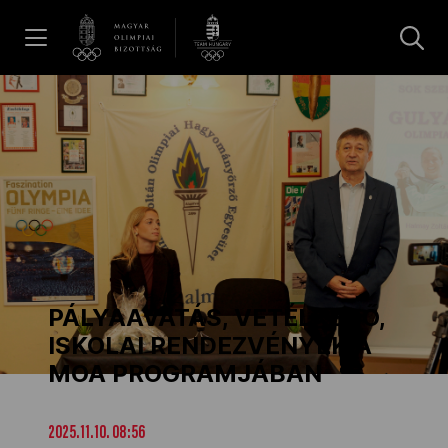
UGRÁS A TARTALOMRA »
Hírek
Galéria
Dakar 2026
PÁLYAAVATÁS, VETÉLKEDŐ,
Los Angeles 2028
ISKOLAI RENDEZVÉNYEK A
MOA PROGRAMJÁBAN
MOB
2025.11.10. 08:56