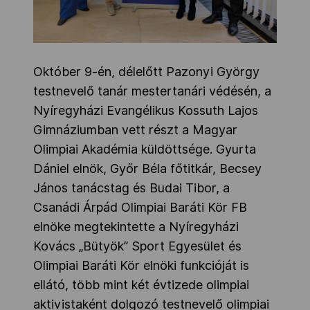
Október 9-én, délelőtt Pazonyi György
testnevelő tanár mestertanári védésén, a
Nyíregyházi Evangélikus Kossuth Lajos
Gimnáziumban vett részt a Magyar
Olimpiai Akadémia küldöttsége. Gyurta
Dániel elnök, Győr Béla főtitkár, Becsey
János tanácstag és Budai Tibor, a
Csanádi Árpád Olimpiai Baráti Kör FB
elnöke megtekintette a Nyíregyházi
Kovács „Bütyök” Sport Egyesület és
Olimpiai Baráti Kör elnöki funkcióját is
ellátó, több mint két évtizede olimpiai
aktivistaként dolgozó testnevelő olimpiai