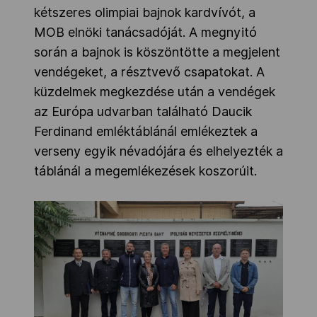
kétszeres olimpiai bajnok kardvívót, a
MOB elnöki tanácsadóját. A megnyitó
során a bajnok is köszöntötte a megjelent
vendégeket, a résztvevő csapatokat. A
küzdelmek megkezdése után a vendégek
az Európa udvarban található Daucik
Ferdinand emléktáblánál emlékeztek a
verseny egyik névadójára és elhelyezték a
táblánál a megemlékezések koszorúit.