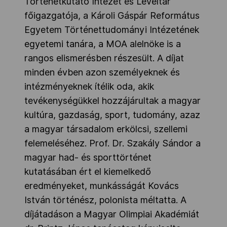
Történetkutató Intézet és Levéltár
főigazgatója, a Károli Gáspár Református
Egyetem Történettudományi Intézetének
egyetemi tanára, a MOA alelnöke is a
rangos elismerésben részesült. A díjat
minden évben azon személyeknek és
intézményeknek ítélik oda, akik
tevékenységükkel hozzájárultak a magyar
kultúra, gazdaság, sport, tudomány, azaz
a magyar társadalom erkölcsi, szellemi
felemeléséhez. Prof. Dr. Szakály Sándor a
magyar had- és sporttörténet
kutatásában ért el kiemelkedő
eredményeket, munkásságát Kovács
István történész, polonista méltatta. A
díjátadáson a Magyar Olimpiai Akadémiát