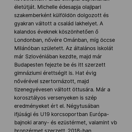
életútját. Michelle édesapja olajipari
szakemberként külföldön dolgozott és
gyakran váltott a család lakhelyet. A
kalandos éveknek köszönhetően ő
Londonban, nővére Ománban, míg öccse
Milánóban született. Az általános iskolát
már Szlovéniában kezdte, majd már
Budapesten fejezte be és itt szerzett
gimnáziumi érettségit is. Hat évig
nővérével szertornázott, majd
tizenegyévesen váltott öttusára. Már a
korosztályos versenyeken is szép
eredményeket ért el. Négytusában
ifjúsági és U19 korcsoportban Európa-
bajnoki arany- és ezüstérmet, valamint vb
bronzérmet szerzett. 2018-ban