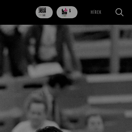
83
704
HÍREK
nap
nap