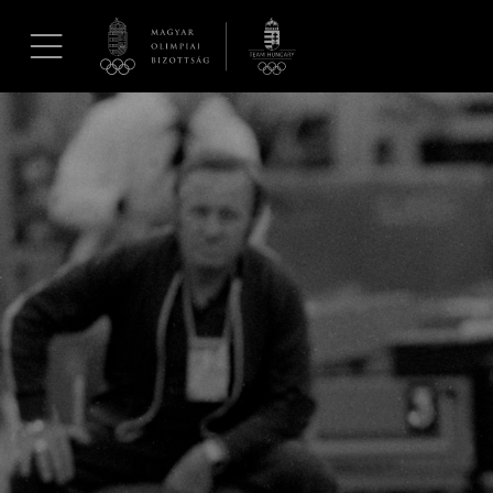
UGRÁS A TARTALOMRA »
Hírek
Galéria
Dakar 2026
Los Angeles 2028
MOB
Kettőskarrier-program