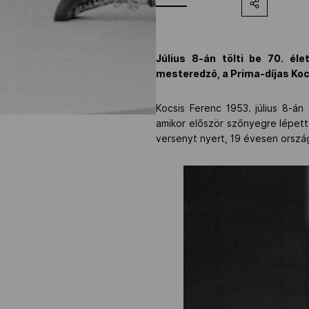
Július 8-án tölti be 70. él
mesteredző, a Prima-díjas Koc
Kocsis Ferenc 1953. július 8-á
amikor először szőnyegre lépett
versenyt nyert, 19 évesen orszá