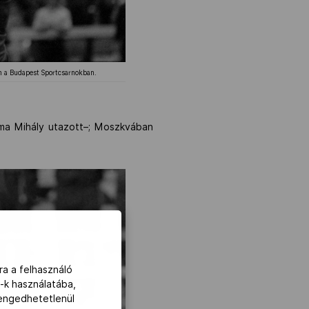
-n a Budapest Sportcsarnokban.
Toma Mihály utazott–; Moszkvában
ra a felhasználó
-k használatába,
lengedhetetlenül