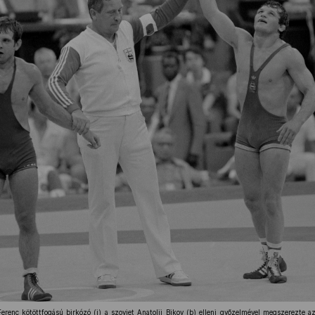
erenc kötöttfogású birkózó (j) a szovjet Anatolij Bikov (b) elleni győzelmével megszerezte a