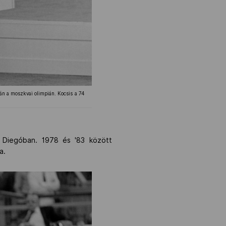
kán a moszkvai olimpián. Kocsis a 74
n Diegóban. 1978 és '83 között
a.