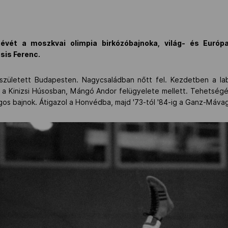
etévét a moszkvai olimpia birkózóbajnoka, világ- és Európ
sis Ferenc.
n született Budapesten. Nagycsaládban nőtt fel. Kezdetben a lab
 a Kinizsi Húsosban, Mángó Andor felügyelete mellett. Tehetségév
gos bajnok. Átigazol a Honvédba, majd '73-tól '84-ig a Ganz-Mávag