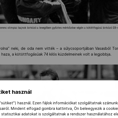
 Ferenc olimpiai bajnok birkózó a levegőben győztes mérkőzése végén a kötöttfogású birkózó EB
 volna” neki, de oda nem vitték – a súlycsoportjában Vasasból 
 haza, a kötöttfogásúak 74 kilós küzdelmeinek volt a legjobbja.
iket használ
"sütiket") használ. Ezen fájlok információkat szolgáltatnak számunk
ásairól. Mindent elfogad gombra kattintva, Ön beleegyezik a cookie
 statisztikai adatokat is szolgáltatnak a rendszer használatához e