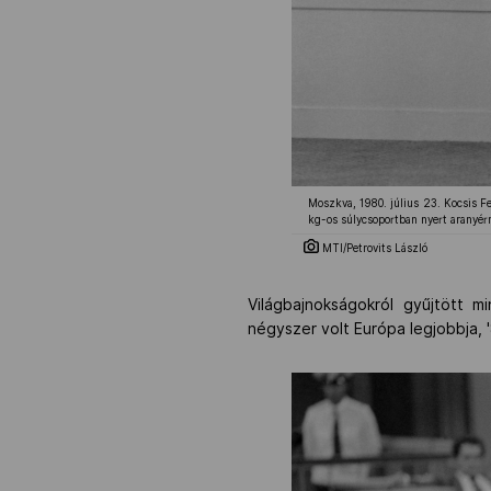
Moszkva, 1980. július 23. Kocsis Fe
kg-os súlycsoportban nyert aranyér
MTI/Petrovits László
Világbajnokságokról gyűjtött 
négyszer volt Európa legjobbja, 