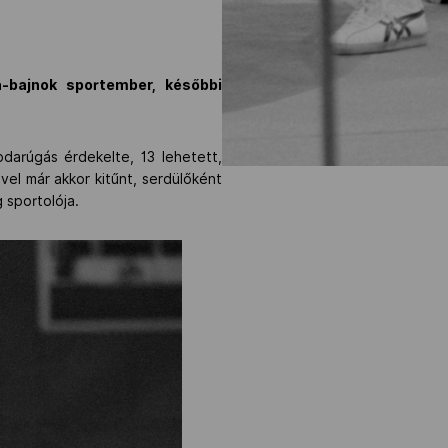
a-bajnok sportember, későbbi
darúgás érdekelte, 13 lehetett,
el már akkor kitűnt, serdülőként
 sportolója.