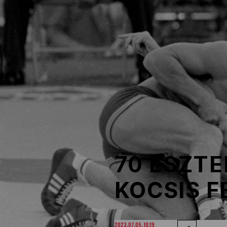
NOB
Társszervezetek
OVEP
Adatbank
70 ESZT
KOCSIS F
2023.07.05. 10:19