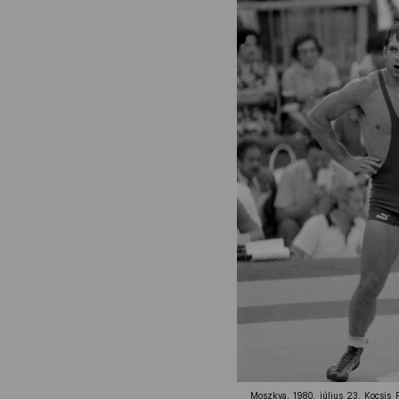
Moszkva, 1980. július 23. Kocsis F