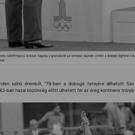
renc kötöttfogású birkózó fogadja a gratulációt az olimpiai bajnoki címért a dobogó legfelső fo
met.
minden színű éremből, '79-ben a dobogó tetejére állhatott Sa
'83-ban hazai közönség előtt ülhetett fel az öreg kontinens trónjár