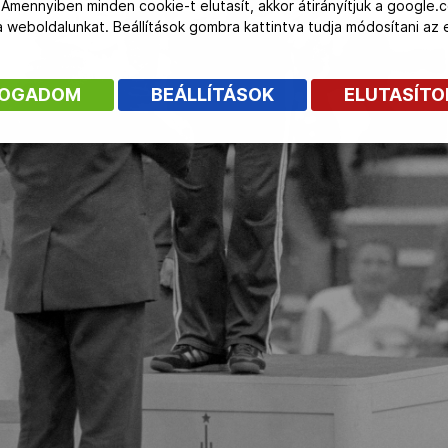
 Amennyiben minden cookie-t elutasít, akkor átirányítjuk a google.
 a weboldalunkat. Beállítások gombra kattintva tudja módosítani a
FOGADOM
BEÁLLÍTÁSOK
ELUTASÍT