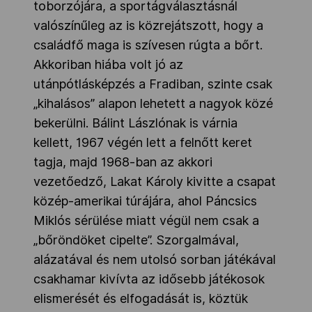
toborzójára, a sportágválasztásnál
valószínűleg az is közrejátszott, hogy a
családfő maga is szívesen rúgta a bőrt.
Akkoriban hiába volt jó az
utánpótlásképzés a Fradiban, szinte csak
„kihalásos” alapon lehetett a nagyok közé
bekerülni. Bálint Lászlónak is várnia
kellett, 1967 végén lett a felnőtt keret
tagja, majd 1968-ban az akkori
vezetőedző, Lakat Károly kivitte a csapat
közép-amerikai túrájára, ahol Páncsics
Miklós sérülése miatt végül nem csak a
„bőröndöket cipelte”. Szorgalmával,
alázatával és nem utolsó sorban játékával
csakhamar kivívta az idősebb játékosok
elismerését és elfogadását is, köztük