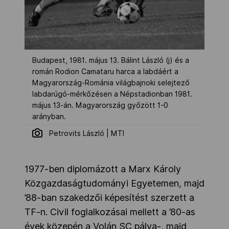
Budapest, 1981. május 13. Bálint László (j) és a
román Rodion Camataru harca a labdáért a
Magyarország-Románia világbajnoki selejtező
labdarúgó-mérkőzésen a Népstadionban 1981.
május 13-án. Magyarország győzött 1-0
arányban.
Petrovits László | MTI
1977-ben diplomázott a Marx Károly
Közgazdaságtudományi Egyetemen, majd
’88-ban szakedzői képesítést szerzett a
TF-n. Civil foglalkozásai mellett a ’80-as
évek közepén a Volán SC pálya-, majd