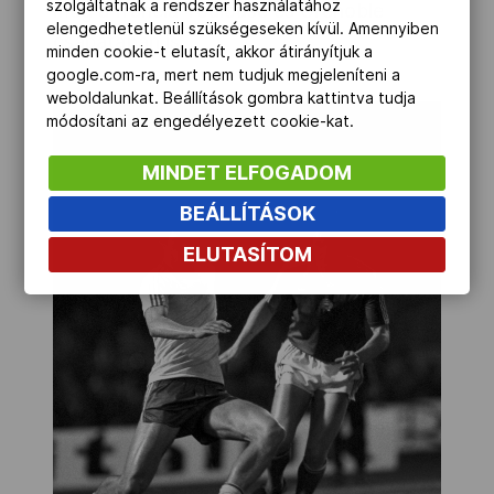
szolgáltatnak a rendszer használatához
még a francia Toulouse és Grenoble
elengedhetetlenül szükségeseken kívül. Amennyiben
csapatában is.
minden cookie-t elutasít, akkor átirányítjuk a
google.com-ra, mert nem tudjuk megjeleníteni a
weboldalunkat. Beállítások gombra kattintva tudja
módosítani az engedélyezett cookie-kat.
MINDET ELFOGADOM
BEÁLLÍTÁSOK
ELUTASÍTOM