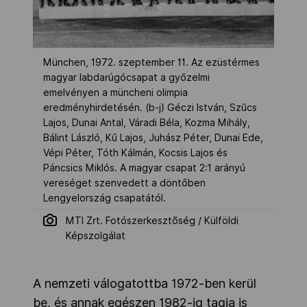
München, 1972. szeptember 11. Az ezüstérmes
magyar labdarúgócsapat a győzelmi
emelvényen a müncheni olimpia
eredményhirdetésén. (b-j) Géczi István, Szűcs
Lajos, Dunai Antal, Váradi Béla, Kozma Mihály,
Bálint László, Kű Lajos, Juhász Péter, Dunai Ede,
Vépi Péter, Tóth Kálmán, Kocsis Lajos és
Páncsics Miklós. A magyar csapat 2:1 arányú
vereséget szenvedett a döntőben
Lengyelország csapatától.
MTI Zrt. Fotószerkesztõség / Külföldi
Képszolgálat
A nemzeti válogatottba 1972-ben kerül
be, és annak egészen 1982-ig tagja is