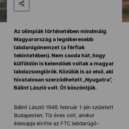
Kettőskarrier-program
NOB
Az olimpiák történetében mindmáig
Magyarország a legsikeresebb
labdarúgónemzet (a férfiak
Társszervezetek
tekintetében). Nem csoda hát, hogy
külföldön is kelendőek voltak a magyar
labdazsonglőrök. Közülük is az első, aki
OVEP
hivatalosan szerződhetett „Nyugatra”,
Bálint László volt. Őt köszöntjük.
Adatbank
Bálint László 1948. február 1-jén született
Budapesten. Tíz éves volt, amikor
édesapja elvitte az FTC labdarúgó-