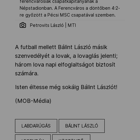
ferencvárosiak csapatkapitányának a
Népstadionban. A Ferencváros a döntőben 4:2-
re győzött a Pécsi MSC csapatával szemben.
Petrovits László | MTI
A futball mellett Bálint László másik
szenvedélyét a lovak, a lovaglás jelenti;
három lova napi elfoglaltságot biztosít
számára.
Isten éltesse még sokáig Bálint Lászlót!
(MOB-Média)
LABDARÚGÁS
BÁLINT LÁSZLÓ