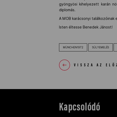
gyöngyösi kihelyezett karán n
diplomás.
A MOB karácsonyi találkozóinak 
Isten éltesse Benedek Jánost!
MÜNCHEN1972
SÚLYEMELÉS
VISSZA AZ ELŐ
Kapcsolódó