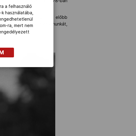
z aktív versenyzéstől 1978-ban
ra a felhasználó
-k használatába,
drás mellett, klubszinten előbb
lengedhetetlenül
 tatai edzőtáborban kap munkát,
com-ra, mert nem
z engedélyezett
erzett.
OM