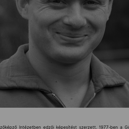
zőképző Intézetben edzői képesítést szerzett, 1977-ben a Gö