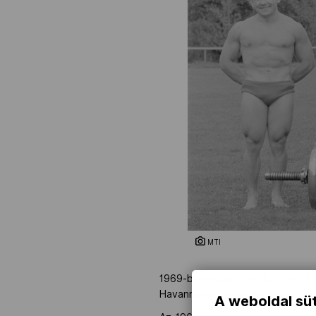
MTI
1969-ben kezdte gyűjteni az Eu
Havannában világbajnokságot ny
A weboldal süt