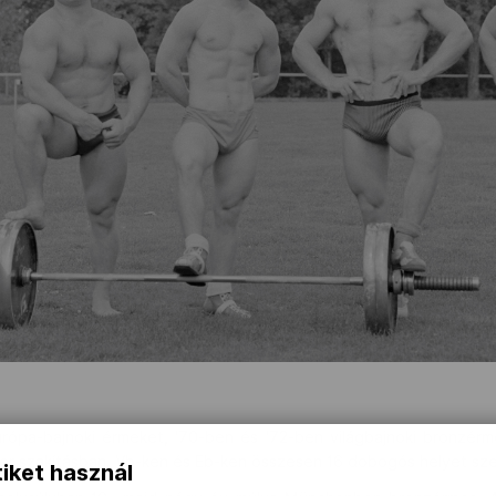
rópa-bajnoki érmeket, '70-ben és '72-ben világbajnoki bronzér
er szakításban. Vb-ken és Eb-ken összesen 16 dobogós helyet sze
iket használ