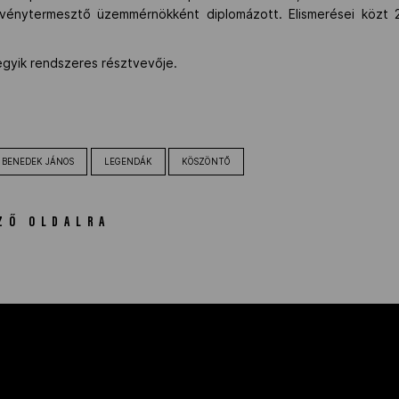
övénytermesztő üzemmérnökként diplomázott. Elismerései közt 
egyik rendszeres résztvevője.
BENEDEK JÁNOS
LEGENDÁK
KÖSZÖNTŐ
ZŐ OLDALRA