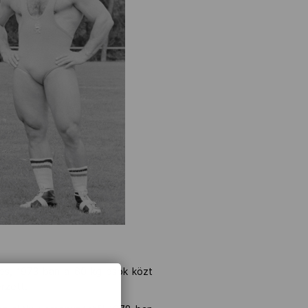
mes, 1973-ban a 60 kg-osok közt
rzett.