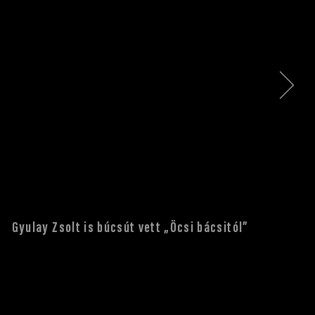
Gyulay Zsolt is búcsút vett „Öcsi bácsitól”