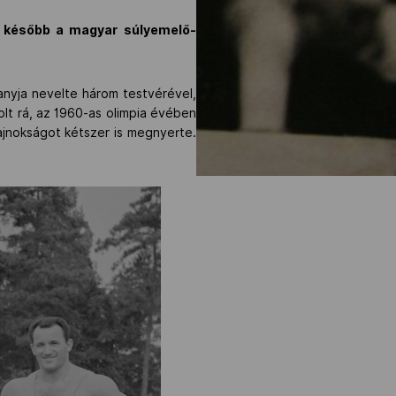
i később a magyar súlyemelő-
nyja nevelte három testvérével,
volt rá, az 1960-as olimpia évében
bajnokságot kétszer is megnyerte.