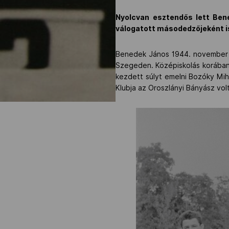
Nyolcvan esztendős lett Ben
válogatott másodedzőjeként is
Benedek János 1944. november 2
Szegeden. Középiskolás korában at
kezdett súlyt emelni Bozóky Mihá
Klubja az Oroszlányi Bányász volt