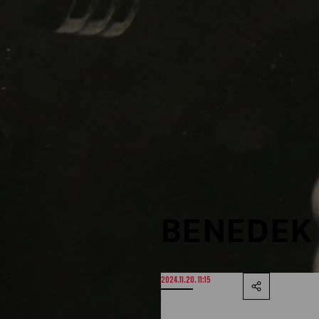
NOB
Társszervezetek
OVEP
Adatbank
BENEDEK 
2024.11.20. 11:15