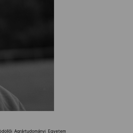
döllői Agrártudományi Egyetem