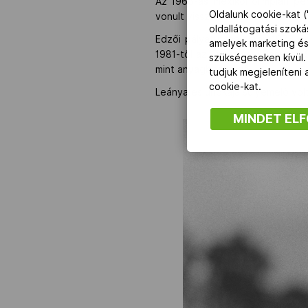
Az 1968-as mexikói olimpián p
Oldalunk cookie-kat (
vonult vissza.
oldallátogatási szok
Edzői pályafutása során 1978 é
amelyek marketing és
1981-től az Oroszlányi Bányász
szükségeseken kívül.
mint anyagbeszerző.
tudjuk megjeleníteni
cookie-kat.
Leánya és unokája súlyemelő volt
MINDET EL