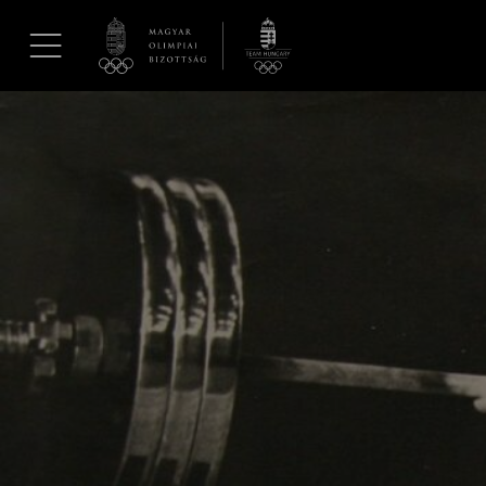
UGRÁS A TARTALOMRA »
Hírek
Galéria
Dakar 2026
Los Angeles 2028
MOB
Kettőskarrier-program