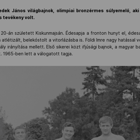
edek János világbajnok, olimpiai bronzérmes súlyemelő, ak
 tevékeny volt.
0-án született Kiskunmajsán. Édesapja a fronton hunyt el, édesa
létizált, belekóstolt a vitorlázásba is. Földi Imre nagy hatással 
ly irányítása mellett. Első sikerei közt ifjúsági bajnok, a magyar 
. 1965-ben lett a válogatott tagja.