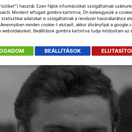
ehelysúlyban 10., majd négy év múlva Münchenben bronzérmes. A
"sütiket") használ. Ezen fájlok információkat szolgáltatnak számunk
ásairól. Mindent elfogad gombra kattintva, Ön beleegyezik a cookie
s '81 között a magyar súlyemelő-válogatott másodedzője Orvos An
 statisztikai adatokat is szolgáltatnak a rendszer használatához e
 Sportkör, majd 1992-től a Tatai Honvéd AC edzője. Kétezerben a
 Amennyiben minden cookie-t elutasít, akkor átirányítjuk a google.
 a weboldalunkat. Beállítások gombra kattintva tudja módosítani a
, unokaöccse, Balázsfi Zoltán a sportágban világbajnoki címet is sz
FOGADOM
BEÁLLÍTÁSOK
ELUTASÍT