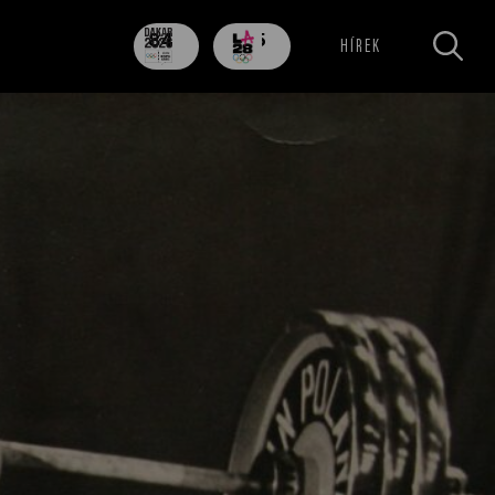
84
705
HÍREK
nap
nap