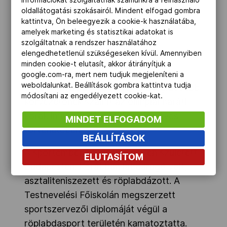
információkat szolgáltatnak számunkra a felhasználó
Borovitz Tamás a pályafutása során már
oldallátogatási szokásairól. Mindent elfogad gombra
kattintva, Ön beleegyezik a cookie-k használatába,
számos díjat kiérdemelt, ezúttal Orbán
amelyek marketing és statisztikai adatokat is
Viktor miniszterelnök levele mellett
szolgáltatnak a rendszer használatához
Martinek János MOA-alelnök
elengedhetetlenül szükségeseken kívül. Amennyiben
minden cookie-t elutasít, akkor átirányítjuk a
díszoklevelét is átvehette.
google.com-ra, mert nem tudjuk megjeleníteni a
weboldalunkat. Beállítások gombra kattintva tudja
Borovitz Tamás a 95 évével a legidősebb
módosítani az engedélyezett cookie-kat.
körvezetőnek számít az olimpiai baráti
körök immár több mint harminc éves
MINDET ELFOGADOM
történetében.
BEÁLLÍTÁSOK
A sportember 1929. április 9-én született
ELUTASÍTOM
Budapesten. Korábban labdarúgó volt,
asztaliteniszezett és röplabdázott. A
Testnevelési Főiskolán megszerzett
sportszervezői diplomáját végül a
röplabdasport területén kamatoztatta.