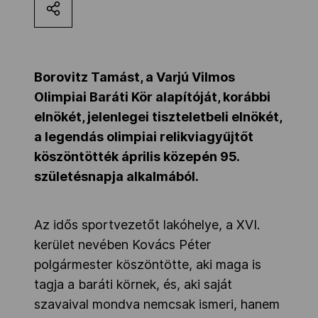
Kettőskarrier-program
NOB
Borovitz Tamást, a Varjú Vilmos
Olimpiai Baráti Kör alapítóját, korábbi
elnökét, jelenlegei tiszteletbeli elnökét,
Társszervezetek
a legendás olimpiai relikviagyűjtőt
köszöntötték április közepén 95.
születésnapja alkalmából.
OVEP
Az idős sportvezetőt lakóhelye, a XVI.
Adatbank
kerület nevében Kovács Péter
polgármester köszöntötte, aki maga is
tagja a baráti körnek, és, aki saját
szavaival mondva nemcsak ismeri, hanem