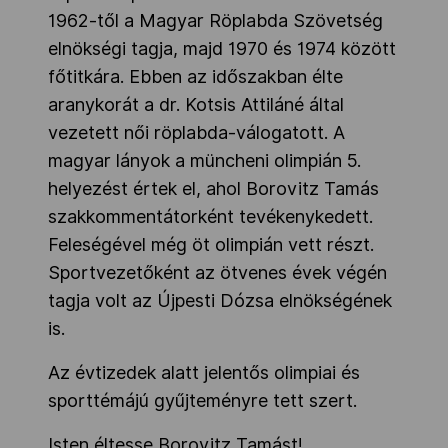
1962-től a Magyar Röplabda Szövetség
elnökségi tagja, majd 1970 és 1974 között
főtitkára. Ebben az időszakban élte
aranykorát a dr. Kotsis Attiláné által
vezetett női röplabda-válogatott. A
magyar lányok a müncheni olimpián 5.
helyezést értek el, ahol Borovitz Tamás
szakkommentátorként tevékenykedett.
Feleségével még öt olimpián vett részt.
Sportvezetőként az ötvenes évek végén
tagja volt az Újpesti Dózsa elnökségének
is.
Az évtizedek alatt jelentős olimpiai és
sporttémájú gyűjteményre tett szert.
Isten éltesse Borovitz Tamást!