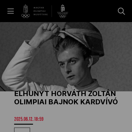
UGRÁS A TARTALOMRA »
Hírek
Galéria
Dakar 2026
ELHUNYT HORVÁTH ZOLTÁN
Los Angeles 2028
OLIMPIAI BAJNOK KARDVÍVÓ
MOB
2025.06.12. 18:59