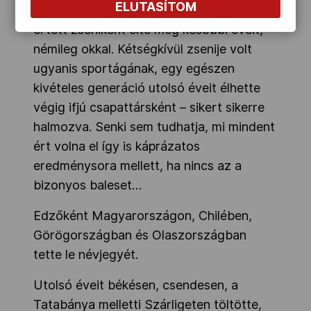
ELUTASÍTOM
edzősködött, majd hazatért. Meg nem
értett zseniként élte meg későbbi éveit,
némileg okkal. Kétségkívül zsenije volt
ugyanis sportágának, egy egészen
kivételes generáció utolsó éveit élhette
végig ifjú csapattársként – sikert sikerre
halmozva. Senki sem tudhatja, mi mindent
ért volna el így is káprázatos
eredménysora mellett, ha nincs az a
bizonyos baleset…
Edzőként Magyarországon, Chilében,
Görögországban és Olaszországban
tette le névjegyét.
Utolsó éveit békésen, csendesen, a
Tatabánya melletti Szárligeten töltötte,