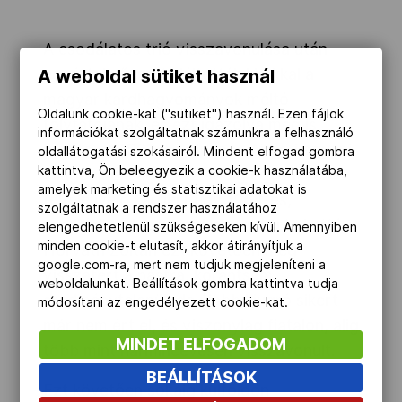
A csodálatos trió visszavonulása után
egyértelműen őt kiáltották ki okkal a
A weboldal sütiket használ
magyar kardhagyományok méltó
Oldalunk cookie-kat ("sütiket") használ. Ezen fájlok
folytatójának, és ezt igazolva meg is
információkat szolgáltatnak számunkra a felhasználó
nyerte az 1962-es, Buenos Aires-i egyéni
oldallátogatási szokásairól. Mindent elfogad gombra
kattintva, Ön beleegyezik a cookie-k használatába,
világbajnokságot. Az addig egyenesen
amelyek marketing és statisztikai adatokat is
felfelé ívelő karriert egy 1964-es,
szolgáltatnak a rendszer használatához
rendkívül súlyos autóbaleset törte ketté.
elengedhetetlenül szükségeseken kívül. Amennyiben
minden cookie-t elutasít, akkor átirányítjuk a
Horváth Zoltán ezt követően még
google.com-ra, mert nem tudjuk megjeleníteni a
visszatért a pástra, korántsem
weboldalunkat. Beállítások gombra kattintva tudja
eredménytelenül, de újabb kiugró sikert
módosítani az engedélyezett cookie-kat.
már nem ért el, és viszonylag fiatalon, alig
MINDET ELFOGADOM
több mint harmincévesen visszavonult.
BEÁLLÍTÁSOK
Ezt követően sokáig külföldön