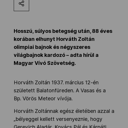
Kettőskarrier-program
NOB
Hosszú, súlyos betegség után, 88 éves
korában elhunyt Horváth Zoltán
olimpiai bajnok és négyszeres
Társszervezetek
világbajnok kardozó – adta hírül a
Magyar Vívó Szövetség.
OVEP
Horváth Zoltán 1937. március 12-én
született Balatonfüreden. A Vasas és a
Adatbank
Bp. Vörös Meteor vívója.
Horváth Zoltánnak egész életében azzal a
„bélyeggel kellett versenyeznie, hogy
Gerevich Aladár, Kovács Pál és Kárpáti