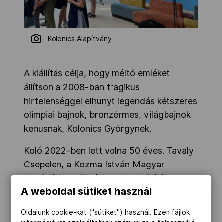
Kolonics Alapítvány
A kiállítás célja, hogy méltó emléket
állítson a 2008-ban tragikus
hirtelenséggel elhunyt legendás kétszeres
olimpiai bajnok, bronzérmes, világbajnok
kenusnak, Kolonics Györgynek.
Koló 2022-ben lett volna 50 éves. Tavaly
Csepelen, a Kozma István Magyar
Birkózó Akadémiában a 25. kiállítást
A weboldal sütiket használ
rendezte Csabai Edvin vezetésével a
Kolonics György Alapítvány.
Oldalunk cookie-kat ("sütiket") használ. Ezen fájlok