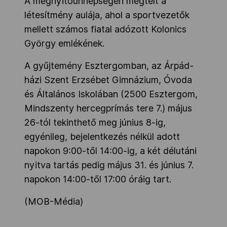
A megnyitóünnepségen megtelt a
létesítmény aulája, ahol a sportvezetők
mellett számos fiatal adózott Kolonics
György emlékének.
A gyűjtemény Esztergomban, az Árpád-
házi Szent Erzsébet Gimnázium, Óvoda
és Általános Iskolában (2500 Esztergom,
Mindszenty hercegprímás tere 7.) május
26-tól tekinthető meg június 8-ig,
egyénileg, bejelentkezés nélkül adott
napokon 9:00-től 14:00-ig, a két délutáni
nyitva tartás pedig május 31. és június 7.
napokon 14:00-től 17:00 óráig tart.
(MOB-Média)