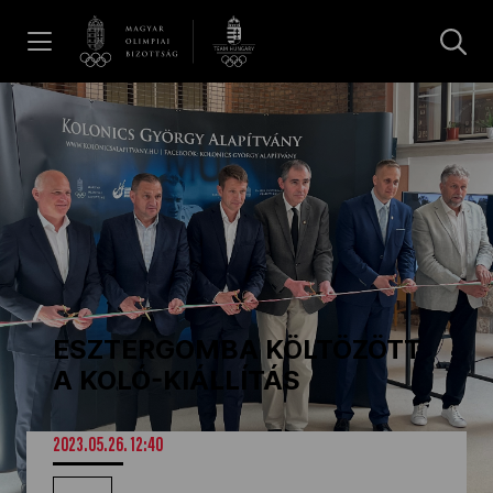
UGRÁS A TARTALOMRA »
Hírek
Galéria
Dakar 2026
ESZTERGOMBA KÖLTÖZÖTT
Los Angeles 2028
A KOLÓ-KIÁLLÍTÁS
MOB
2023.05.26. 12:40