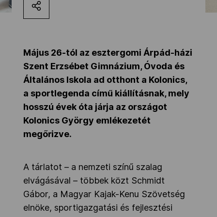
Kettőskarrier-program
NOB
Május 26-tól az esztergomi Árpád-házi
Szent Erzsébet Gimnázium, Óvoda és
Általános Iskola ad otthont a Kolonics,
Társszervezetek
a sportlegenda című kiállításnak, mely
hosszú évek óta járja az országot
Kolonics György emlékezetét
OVEP
megőrizve.
Adatbank
A tárlatot – a nemzeti színű szalag
elvágásával – többek közt Schmidt
Gábor, a Magyar Kajak-Kenu Szövetség
elnöke, sportigazgatási és fejlesztési