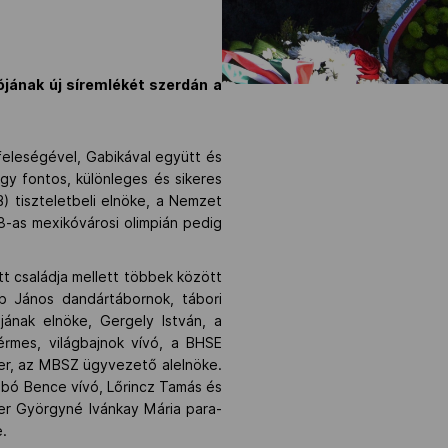
ójának új síremlékét szerdán a
, feleségével, Gabikával együtt és
egy fontos, különleges és sikeres
) tiszteletbeli elnöke, a Nemzet
68-as mexikóvárosi olimpián pedig
t családja mellett többek között
ob János dandártábornok, tábori
jának elnöke, Gergely István, a
érmes, világbajnok vívó, a BHSE
er, az MBSZ ügyvezető alelnöke.
zabó Bence vívó, Lőrincz Tamás és
ner Györgyné Ivánkay Mária para-
e.