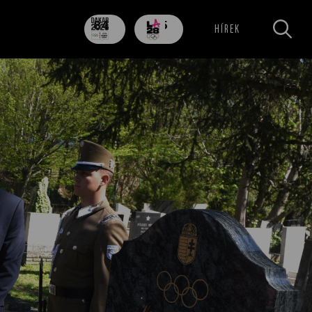
84
705
HÍREK
nap
nap