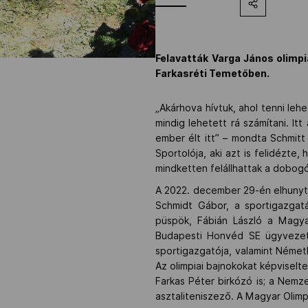
Felavatták Varga János olimpi
Farkasréti Temetőben.
„Akárhova hívtuk, ahol tenni lehe
mindig lehetett rá számítani. It
ember élt itt” – mondta Schmitt
Sportolója, aki azt is felidézte
mindketten felállhattak a dobogó
A 2022. december 29-én elhunyt 
Schmidt Gábor, a sportigazgatá
püspök, Fábián László a Magyar
Budapesti Honvéd SE ügyvezető 
sportigazgatója, valamint Néme
Az olimpiai bajnokokat képviselt
Farkas Péter birkózó is; a Nemz
asztaliteniszező. A Magyar Olimpi