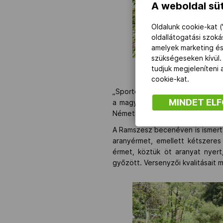
A weboldal süt
Oldalunk cookie-kat (
oldallátogatási szok
amelyek marketing és
szükségeseken kívül.
MBSZ/Róth Tamás
tudjuk megjeleníteni
cookie-kat.
„Sportolóként, edzőként, versen
MINDET EL
a magyar birkózást. A sportág i
Németh Szilárd, mielőtt Schmitt P
A Ramszesz becenéven is ismert 
aranyérmet, emellett kétszeres 
érmet, köztük öt aranyat nyert
győzött. Versenyzői kvalitásait