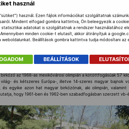
iket használ
"sütiket") használ. Ezen fájlok információkat szolgáltatnak számunk
ásairól. Mindent elfogad gombra kattintva, Ön beleegyezik a cookie
 statisztikai adatokat is szolgáltatnak a rendszer használatához e
 Amennyiben minden cookie-t elutasít, akkor átirányítjuk a google.
 a weboldalunkat. Beállítások gombra kattintva tudja módosítani a
ybíróként, példaképként a Nemzet Sportolójaként is fáradhatatlanu
FOGADOM
BEÁLLÍTÁSOK
ELUTASÍT
ránti elhivatottsága, alázata és kitartása mindannyiunk számára 
állal közösen leleplezték a Varga János felesége által tervezett s
birkózó az 1968-as mexikóvárosi olimpián a kötöttfogásúak 57 ki
világ- és kétszeres Európa-, illetve 14-szeres magyar bajnok v
, és egyike azon hat magyar birkózónak, aki olimpián, valamint 
 mutatja, hogy 1961-ben és 1962-ben szabadfogásban szerzett vb-