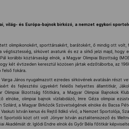
ai, világ- és Európa-bajnok birkózó, a nemzet egykori sportol
tett olimpikonokért, sporttársakért, barátokért, ő mindig ott volt
t a végtisztesség, sírkövet avatunk és ez a sírkő jelzi majd, hogy 
 Pál korábbi köztársasági elnök, a Magyar Olimpiai Bizottság (MOB
, hogy két évtizeden keresztül közösen jártak edzőtáborba, az 19
 felső fokára.
Varga János nyugalmazott ezredes sírkövének avatásán részt vet
sért és fejlesztési ügyekért felelős helyettes államtitkár, Ják
 Olimpiai Bizottság főtitkára, a Magyar Olimpiai Bajnokok Klub
elnöke, olimpiai bajnok vízilabdázó, Imre Géza olimpiai ezüst
th Szilárd, a Magyar Birkózók Szövetségének elnöke és Bacsa Pét
e Vaskuti István kenus és Rejtő Ildikó vívó, a Nemzet Sportolója, S
et Sportolói közt ott volt Jónyer István asztaliteniszező és Welt
ai Akadémiát dr. Iglódi Endre elnök és Győr Béla főtitkár képviselt