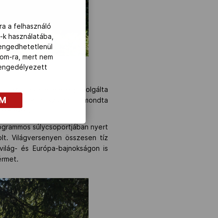
ra a felhasználó
-k használatába,
lengedhetetlenül
com-ra, mert nem
z engedélyezett
l az utolsó leheletéig szolgálta
OM
örök példaként szolgál” – mondta
íremléket.
logrammos súlycsoportjában nyert
olt. Világversenyen összesen tíz
világ- és Európa-bajnokságon is
érmet.