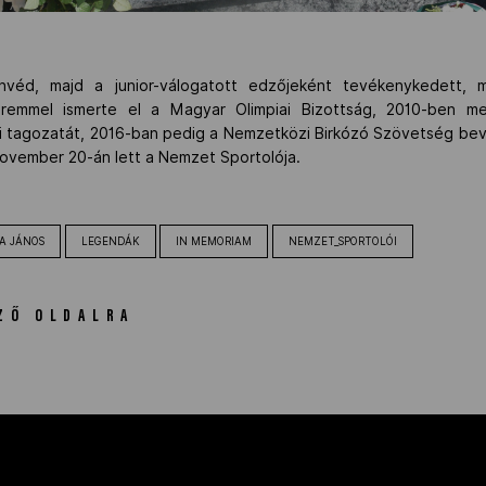
véd, majd a junior-válogatott edzőjeként tevékenykedett, m
remmel ismerte el a Magyar Olimpiai Bizottság, 2010-ben m
ri tagozatát, 2016-ban pedig a Nemzetközi Birkózó Szövetség bev
ovember 20-án lett a Nemzet Sportolója.
A JÁNOS
LEGENDÁK
IN MEMORIAM
NEMZET_SPORTOLÓI
ZŐ OLDALRA