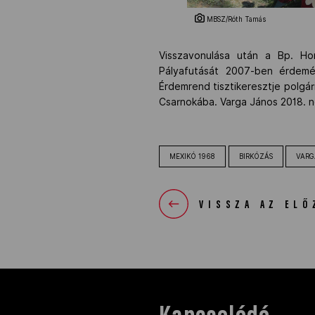
MBSZ/Róth Tamás
Visszavonulása után a Bp. Hon
Pályafutását 2007-ben érdemé
Érdemrend tisztikeresztje polgá
Csarnokába. Varga János 2018. n
MEXIKÓ 1968
BIRKÓZÁS
VARG
VISSZA AZ ELŐ