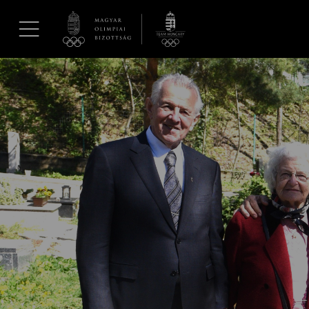
UGRÁS A TARTALOMRA »
Hírek
Galéria
Dakar 2026
Los Angeles 2028
MOB
Kettőskarrier-program