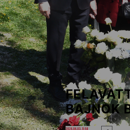
NOB
Társszervezetek
OVEP
Adatbank
FELAVATT
BAJNOK 
2024.04.03. 11:58