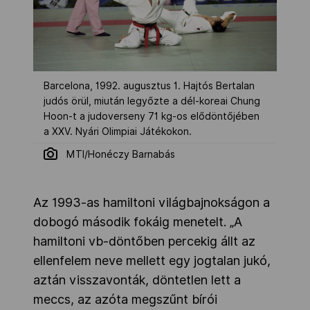
Barcelona, 1992. augusztus 1. Hajtós Bertalan
judós örül, miután legyőzte a dél-koreai Chung
Hoon-t a judoverseny 71 kg-os elődöntőjében
a XXV. Nyári Olimpiai Játékokon.
MTI/Honéczy Barnabás
Az 1993-as hamiltoni világbajnokságon a
dobogó második fokáig menetelt. „A
hamiltoni vb-döntőben percekig állt az
ellenfelem neve mellett egy jogtalan jukó,
aztán visszavonták, döntetlen lett a
meccs, az azóta megszűnt bírói