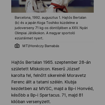
Barcelona, 1992. augusztus 1. Hajtós Bertalan
(b) és a japán Koga Tosihiko küzdelme a
judoverseny 71 kg-os döntőjében a XXV. Nyári
Olimpiai Játékokon. A magyar sportoló
ezüstérmet nyert.
MTI/Honéczy Barnabás
Hajtós Bertalan 1965. szeptember 28-án
született Miskolcon. Keserű József
karolta fel, felnőtt sikereinél Moravetz
Ferenc állt a tatami szélén. Klubja
kezdetben az MVSC, majd a Bp-i Honvéd,
később a Bp-i Spartacus. 71, majd 81
kilóban versenyzett.