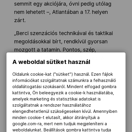
semmit egy akciójára, óvni pedig utólag
nem lehetett –, Atlantában a 17. helyen
zárt.
„Berci szenzációs technikával és taktikai
megoldásokkal bírt, rendkívül gyorsan
mozgott a tatamin. Pontos, szép,
kidolgozott akciókat hajtott végre. A
A weboldal sütiket használ
nagyságát mutatja, hogy miután
nyolcvanhatban Európa-bajnok lett, rá
Oldalunk cookie-kat ("sütiket") használ. Ezen fájlok
információkat szolgáltatnak számunkra a felhasználó
tizenkét évre ismét a kontinens legjobbja
oldallátogatási szokásairól. Mindent elfogad gombra
tudott lenni" – mondta az olimpia.hu-nak
kattintva, Ön beleegyezik a cookie-k használatába,
korábban a Barcelonában 95 kilóban
amelyek marketing és statisztikai adatokat is
szolgáltatnak a rendszer használatához
aranyéremig jutó Kovács Antal.
elengedhetetlenül szükségeseken kívül. Amennyiben
minden cookie-t elutasít, akkor átirányítjuk a
google.com-ra, mert nem tudjuk megjeleníteni a
weboldalunkat. Beállítások gombra kattintva tudja