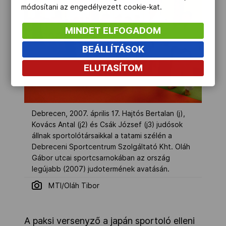
módosítani az engedélyezett cookie-kat.
MINDET ELFOGADOM
BEÁLLÍTÁSOK
ELUTASÍTOM
Debrecen, 2007. április 17. Hajtós Bertalan (j),
Kovács Antal (j2) és Csák József (j3) judósok
állnak sportolótársaikkal a tatami szélén a
Debreceni Sportcentrum Szolgáltató Kht. Oláh
Gábor utcai sportcsarnokában az ország
legújabb (2007) judotermének avatásán.
MTI/Oláh Tibor
A paksi versenyző a japán sportoló elleni