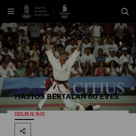
UGRÁS A TARTALOMRA »
Hírek
Galéria
Dakar 2026
HAJTÓS BERTALAN 60 ÉVES
Los Angeles 2028
2025.09.19. 10:20
MOB