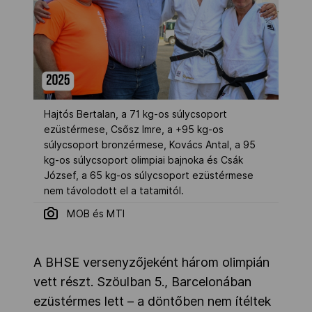
Hajtós Bertalan, a 71 kg-os súlycsoport
ezüstérmese, Csősz Imre, a +95 kg-os
súlycsoport bronzérmese, Kovács Antal, a 95
kg-os súlycsoport olimpiai bajnoka és Csák
József, a 65 kg-os súlycsoport ezüstérmese
nem távolodott el a tatamitól.
MOB és MTI
A BHSE versenyzőjeként három olimpián
vett részt. Szöulban 5., Barcelonában
ezüstérmes lett – a döntőben nem ítéltek