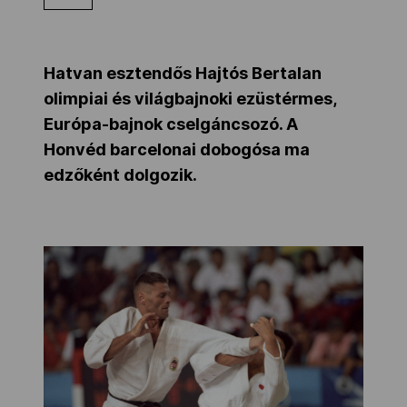
Kettőskarrier-program
Hatvan esztendős Hajtós Bertalan
NOB
olimpiai és világbajnoki ezüstérmes,
Európa-bajnok cselgáncsozó. A
Honvéd barcelonai dobogósa ma
Társszervezetek
edzőként dolgozik.
OVEP
Adatbank