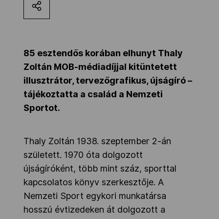
Kettőskarrier-program
NOB
85 esztendős korában elhunyt Thaly
Zoltán MOB-médiadíjjal kitüntetett
illusztrátor, tervezőgrafikus, újságíró –
Társszervezetek
tájékoztatta a család a Nemzeti
Sportot.
OVEP
Thaly Zoltán 1938. szeptember 2-án
született. 1970 óta dolgozott
Adatbank
újságíróként, több mint száz, sporttal
kapcsolatos könyv szerkesztője. A
Nemzeti Sport egykori munkatársa
hosszú évtizedeken át dolgozott a