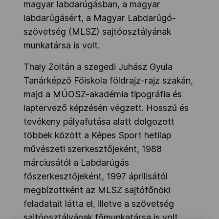
magyar labdarúgásban, a magyar
labdarúgásért, a Magyar Labdarúgó-
szövetség (MLSZ) sajtóosztályának
munkatársa is volt.
Thaly Zoltán a szegedi Juhász Gyula
Tanárképző Főiskola földrajz-rajz szakán,
majd a MÚOSZ-akadémia tipográfia és
laptervező képzésén végzett. Hosszú és
tevékeny pályafutása alatt dolgozott
többek között a Képes Sport hetilap
művészeti szerkesztőjeként, 1988
márciusától a Labdarúgás
főszerkesztőjeként, 1997 áprilisától
megbízottként az MLSZ sajtófőnöki
feladatait látta el, illetve a szövetség
sajtóosztályának főmunkatársa is volt.