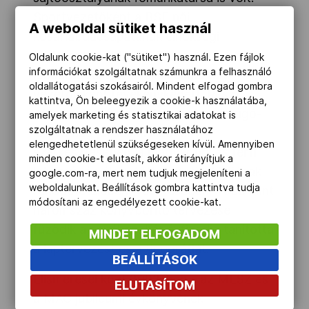
Sportvezetőként a BSE női
A weboldal sütiket használ
kosárlabdacsapatának elnökségi
tagjaként, majd a MAC
Oldalunk cookie-kat ("sütiket") használ. Ezen fájlok
információkat szolgáltatnak számunkra a felhasználó
labdarúgócsapatának szakosztály-
oldallátogatási szokásairól. Mindent elfogad gombra
vezetőjeként tevékenykedett. Részt
kattintva, Ön beleegyezik a cookie-k használatába,
vállalt a 100 éves a Magyar Labdarúgó-
amelyek marketing és statisztikai adatokat is
szolgáltatnak a rendszer használatához
szövetség jubileumi kiadvány
elengedhetetlenül szükségeseken kívül. Amennyiben
szerkesztésében, a magyar női és férfi
minden cookie-t elutasít, akkor átirányítjuk a
labdarúgó válogatottak statisztikájának
google.com-ra, mert nem tudjuk megjeleníteni a
weboldalunkat. Beállítások gombra kattintva tudja
rendbetételében, vezetésében. Több mint
módosítani az engedélyezett cookie-kat.
háromszáz könyvborító tervezése
fűződik a nevéhez. Két évtizedig tanította
MINDET ELFOGADOM
a laptervezést és a tipográfiát.
BEÁLLÍTÁSOK
Elismerései közt 2002-ben – az MLSZ és
ELUTASÍTOM
a MAC jubileumi évkönyvének