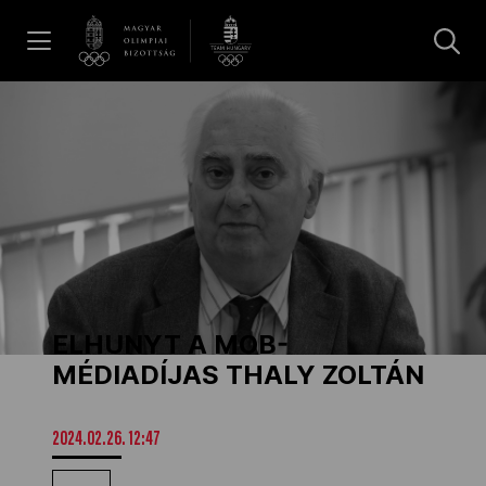
UGRÁS A TARTALOMRA »
Hírek
Galéria
Dakar 2026
ELHUNYT A MOB-
Los Angeles 2028
MÉDIADÍJAS THALY ZOLTÁN
MOB
2024.02.26. 12:47