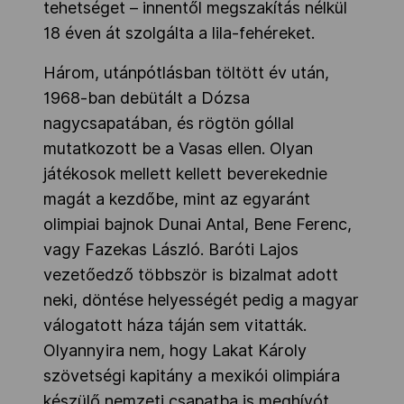
tehetséget – innentől megszakítás nélkül
18 éven át szolgálta a lila-fehéreket.
Három, utánpótlásban töltött év után,
1968-ban debütált a Dózsa
nagycsapatában, és rögtön góllal
mutatkozott be a Vasas ellen. Olyan
játékosok mellett kellett beverekednie
magát a kezdőbe, mint az egyaránt
olimpiai bajnok Dunai Antal, Bene Ferenc,
vagy Fazekas László. Baróti Lajos
vezetőedző többször is bizalmat adott
neki, döntése helyességét pedig a magyar
válogatott háza táján sem vitatták.
Olyannyira nem, hogy Lakat Károly
szövetségi kapitány a mexikói olimpiára
készülő nemzeti csapatba is meghívót