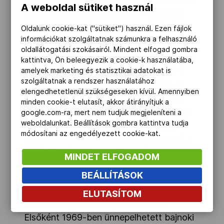
A weboldal sütiket használ
volt kezdő a mexikói tornán – köztük a
döntőben, Bulgária ellen. A mérkőzés
Oldalunk cookie-kat ("sütiket") használ. Ezen fájlok
információkat szolgáltatnak számunkra a felhasználó
finoman szólva sem hozott futballünnepet
oldallátogatási szokásairól. Mindent elfogad gombra
– a rendkívül durva találkozón 5 gólt és 4
kattintva, Ön beleegyezik a cookie-k használatába,
piros lapot láthatott a közönség. Bár a
amelyek marketing és statisztikai adatokat is
szolgáltatnak a rendszer használatához
bolgárok szerezték meg a vezetést, a
elengedhetetlenül szükségeseken kívül. Amennyiben
magyar válogatott 4-1-re fordított, és
minden cookie-t elutasít, akkor átirányítjuk a
megvédte ötkarikás bajnoki címét. Nagy
google.com-ra, mert nem tudjuk megjeleníteni a
weboldalunkat. Beállítások gombra kattintva tudja
László ezzel gyakorlatilag előbb vált
módosítani az engedélyezett cookie-kat.
olimpiai bajnokká, mint stabil játékossá a
magyar első osztályban.
MINDET ELFOGADOM
1983-ig tartó újpesti karrierje alatt 355
BEÁLLÍTÁSOK
mérkőzésen ölthette magára a klub
ELUTASÍTOM
színeit, melyeken 94 gólt szerzett.
Elsőként 1969-ben ünnepelhetett bajnoki