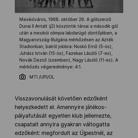
Mexikóváros, 1968. október 26. A gólszerző
Dunai II Antalt (j2) köszöntik társai a második gól
után a mexikói olimpia labdarúgó döntőjében, a
Magyarország-Bulgária mérkőzésen az Azték
Stadionban, balról jobbra: Noskó Ernő (5-ös),
Juhász István (15-ös), Fazekas László (7-es),
Novák Dezső (szemben), Nagy László (11-es). A
mérkőzés végeredménye: 4:1.
MTI /UPI/OL
Visszavonulását követően edzőként
helyezkedett el. Amennyire játékos-
pályafutását egyetlen klub jellemezte,
csapatait annyira gyakran váltogatta
edzőként: megfordult az Újpestnél, az