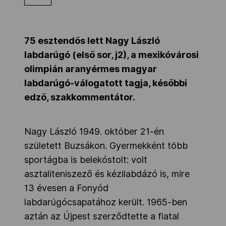
Kettőskarrier-program
75 esztendős lett Nagy László
NOB
labdarúgó (első sor, j2), a mexikóvárosi
olimpián aranyérmes magyar
labdarúgó-válogatott tagja, későbbi
Társszervezetek
edző, szakkommentátor.
OVEP
Nagy László 1949. október 21-én
született Buzsákon. Gyermekként több
sportágba is belekóstolt: volt
Adatbank
asztaliteniszező és kézilabdázó is, mire
13 évesen a Fonyód
labdarúgócsapatához került. 1965-ben
aztán az Újpest szerződtette a fiatal