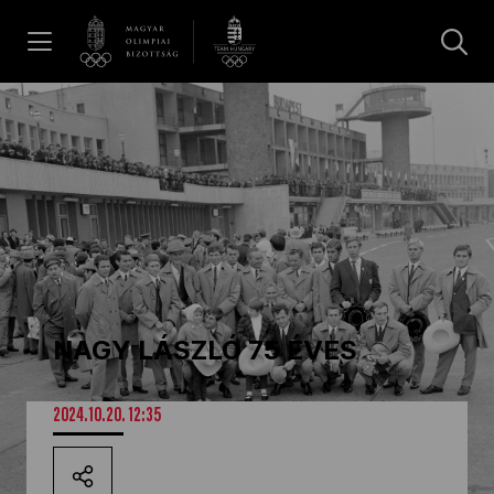
UGRÁS A TARTALOMRA »
Hírek
Galéria
Dakar 2026
NAGY LÁSZLÓ 75 ÉVES
Los Angeles 2028
2024.10.20. 12:35
MOB