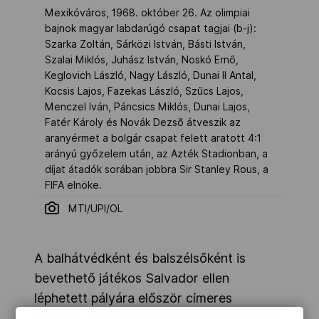
Mexikóváros, 1968. október 26. Az olimpiai
bajnok magyar labdarúgó csapat tagjai (b-j):
Szarka Zoltán, Sárközi István, Básti István,
Szalai Miklós, Juhász István, Noskó Ernő,
Keglovich László, Nagy László, Dunai II Antal,
Kocsis Lajos, Fazekas László, Szűcs Lajos,
Menczel Iván, Páncsics Miklós, Dunai Lajos,
Fatér Károly és Novák Dezsõ átveszik az
aranyérmet a bolgár csapat felett aratott 4:1
arányú győzelem után, az Azték Stadionban, a
díjat átadók sorában jobbra Sir Stanley Rous, a
FIFA elnöke.
MTI/UPI/OL
A balhátvédként és balszélsőként is
bevethető játékos Salvador ellen
léphetett pályára először címeres
mezben, majd további három alkalommal