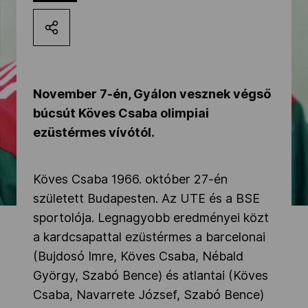
Kettőskarrier-program
NOB
November 7-én, Gyálon vesznek végső
búcsút Köves Csaba olimpiai
Társszervezetek
ezüstérmes vívótól.
OVEP
Köves Csaba 1966. október 27-én
született Budapesten. Az UTE és a BSE
sportolója. Legnagyobb eredményei közt
Adatbank
a kardcsapattal ezüstérmes a barcelonai
(Bujdosó Imre, Köves Csaba, Nébald
György, Szabó Bence) és atlantai (Köves
Csaba, Navarrete József, Szabó Bence)