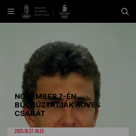
UGRÁS A TARTALOMRA »
Hírek
Galéria
Dakar 2026
NOVEMBER 7-ÉN
Los Angeles 2028
BÚCSÚZTATJÁK KÖVES
CSABÁT
MOB
2025.10.27. 10:25