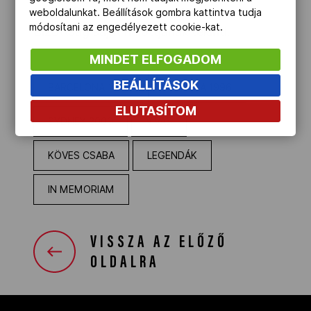
Köves Csabát a Magyar Olimpiai
weboldalunkat. Beállítások gombra kattintva tudja
módosítani az engedélyezett cookie-kat.
Bizottság saját halottjának tekinti.
MINDET ELFOGADOM
BEÁLLÍTÁSOK
BARCELONA 1992
ATLANTA 1996
ELUTASÍTOM
SYDNEY 2000
VÍVÁS
KÖVES CSABA
LEGENDÁK
IN MEMORIAM
VISSZA AZ ELŐZŐ
OLDALRA