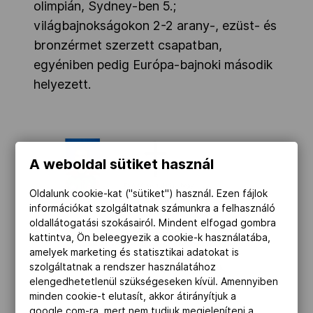
olimpián, Sydney-ben 5.;
világbajnokságokon 2-2 arany-, ezüst- és
bronzérmet szerzett csapatban,
egyéniben pedig Európa-bajnoki második
helyezett.
A weboldal sütiket használ
Oldalunk cookie-kat ("sütiket") használ. Ezen fájlok
információkat szolgáltatnak számunkra a felhasználó
oldallátogatási szokásairól. Mindent elfogad gombra
kattintva, Ön beleegyezik a cookie-k használatába,
amelyek marketing és statisztikai adatokat is
szolgáltatnak a rendszer használatához
elengedhetetlenül szükségeseken kívül. Amennyiben
minden cookie-t elutasít, akkor átirányítjuk a
google.com-ra, mert nem tudjuk megjeleníteni a